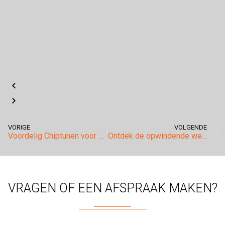
VORIGE
VOLGENDE
Voordelig Chiptunen voor uw Audi: Haal Meer Uit Je Rijervaring
Ontdek de opwindende wereld van de Volkswagen Golf 8 GTI Clubsport!
VRAGEN OF EEN AFSPRAAK MAKEN?