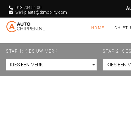
013 204 51 00
Au
werkplaats@dtmobility.com
HOME
CHIPT
STAP 1: KIES UW MERK
STAP 2: KI
KIES EEN MERK
KIES EEN 