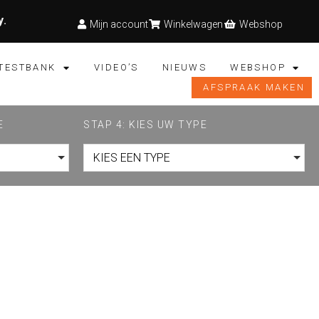
y
.
Mijn account
Winkelwagen
Webshop
TESTBANK
VIDEO’S
NIEUWS
WEBSHOP
AFSPRAAK MAKEN
E
STAP 4: KIES UW TYPE
KIES EEN TYPE