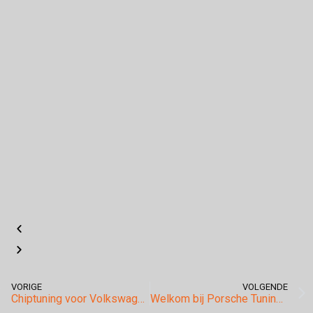
VORIGE
VOLGENDE
Chiptuning voor Volkswagen T-Roc: Optimaliseer de Prestaties van Jouw Avontuurlijke SUV
Welkom bij Porsche Tuning Centrum in Brabant