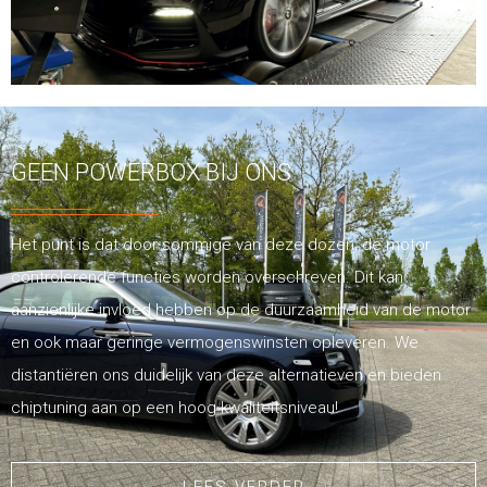
GEEN POWERBOX BIJ ONS
Het punt is dat door sommige van deze dozen, de motor
controlerende functies worden overschreven. Dit kan
aanzienlijke invloed hebben op de duurzaamheid van de motor
en ook maar geringe vermogenswinsten opleveren. We
distantiëren ons duidelijk van deze alternatieven en bieden
chiptuning aan op een hoog kwaliteitsniveau!