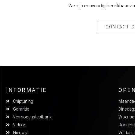
We zijn eenvoudig bereikbaar via
CONTACT 
INFORMATIE
OPE
Chiptuning
Maandag:
Garantie
Dinsdag:
Vermogenstestbank
Woensdag
Video's
Donderda
Nieuws
Vrijdag: 