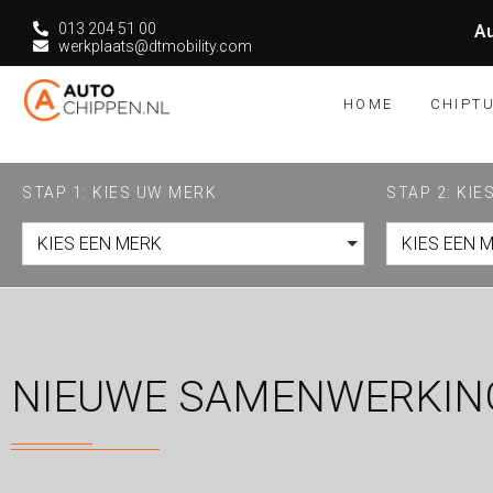
013 204 51 00
Au
werkplaats@dtmobility.com
HOME
CHIPT
STAP 1: KIES UW MERK
STAP 2: KI
KIES EEN MERK
KIES EEN 
NIEUWE SAMENWERKIN