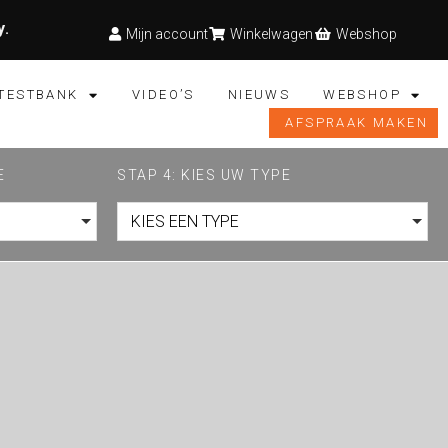
y
.
Mijn account
Winkelwagen
Webshop
TESTBANK
VIDEO’S
NIEUWS
WEBSHOP
AFSPRAAK MAKEN
E
STAP 4: KIES UW TYPE
KIES EEN TYPE