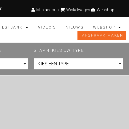
y
.
Mijn account
Winkelwagen
Webshop
TESTBANK
VIDEO’S
NIEUWS
WEBSHOP
AFSPRAAK MAKEN
E
STAP 4: KIES UW TYPE
KIES EEN TYPE