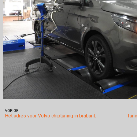
VORIGE
Hét adres voor Volvo chiptuning in brabant.
Tuni