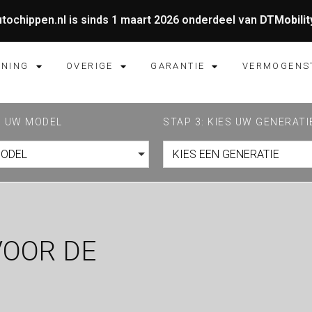
tochippen.nl is sinds 1 maart 2026 onderdeel van
DTMobilit
UNING
OVERIGE
GARANTIE
VERMOGENS
ES UW MODEL
STAP 3: KIES UW GENERATI
MODEL
KIES EEN GENERATIE
VOOR DE