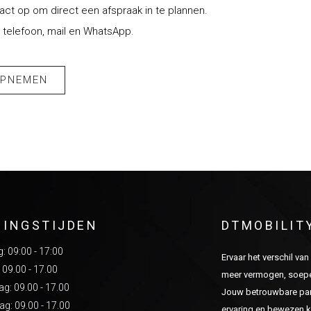
t op om direct een afspraak in te plannen.
 telefoon, mail en WhatsApp.
OPNEMEN
NINGSTIJDEN
DTMOBILIT
 09:00 - 17:00
Ervaar het verschil va
 09.00 - 17.00
meer vermogen, soepel
: 09.00 - 17.00
Jouw betrouwbare part
g: 09.00 - 17.00
ervaring en bewezen kw