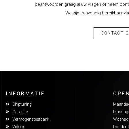
beantwoorden graag al uw vragen of neem contac
We zijn eenvoudig bereikbaar via
CONTACT 
INFORMATIE
OPE
Chiptuning
Maandag:
Garantie
Dinsdag:
Vermogenstestbank
Woensdag
Video's
Donderda