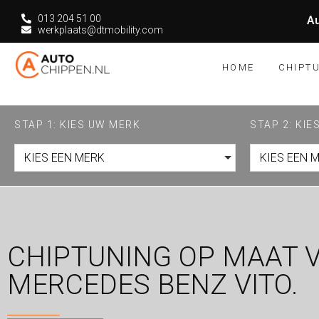
013 204 51 00
Au
werkplaats@dtmobility.com
HOME
CHIPT
STAP 1: KIES UW MERK
STAP 2: KI
KIES EEN MERK
KIES EEN 
CHIPTUNING OP MAAT 
MERCEDES BENZ VITO.