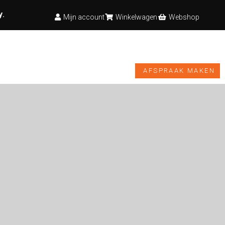
y
.
Mijn account
Winkelwagen
Webshop
TESTBANK
VIDEO’S
NIEUWS
WEBSHOP
AFSPRAAK MAKEN