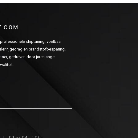
Y.COM
n professionele chiptuning: voelbaar
er rijgedrag en brandstofbesparing.
ner, gedreven door jarenlange
aliteit.
T. 0132045100