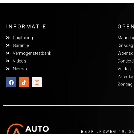
INFORMATIE
OPE
Chiptuning
Maandag:
Garantie
Dinsdag:
Vermogenstestbank
Woensdag
Video's
Donderda
Nieuws
Vrijdag: 
Zaterdag
Zondag:
BEDRIJFSWEG 19, 5