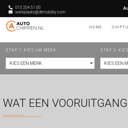
013 204 51 00
Au
werkplaats@dtmobility.com
HOME
CHIPT
STAP 1: KIES UW MERK
STAP 2: KI
KIES EEN MERK
KIES EEN 
WAT EEN VOORUITGANG