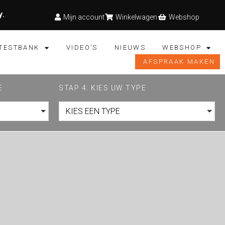
y
.
Mijn account
Winkelwagen
Webshop
TESTBANK
VIDEO’S
NIEUWS
WEBSHOP
AFSPRAAK MAKEN
E
STAP 4: KIES UW TYPE
KIES EEN TYPE