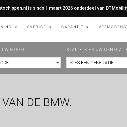
tochippen.nl is sinds 1 maart 2026 onderdeel van
DTMobilit
UNING
OVERIGE
GARANTIE
VERMOGENS
ES UW MODEL
STAP 3: KIES UW GENERATI
MODEL
KIES EEN GENERATIE
 VAN DE BMW.