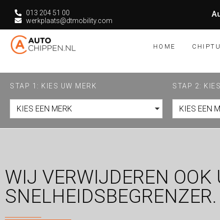
013 204 51 00
Au
werkplaats@dtmobility.com
HOME
CHIPT
STAP 1: KIES UW MERK
STAP 2: KI
KIES EEN MERK
KIES EEN 
WIJ VERWIJDEREN OOK
SNELHEIDSBEGRENZER.