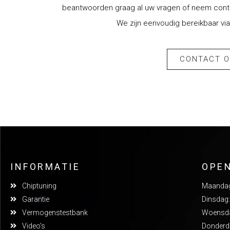
beantwoorden graag al uw vragen of neem contac
We zijn eenvoudig bereikbaar via
CONTACT 
INFORMATIE
OPE
Chiptuning
Maandag:
Garantie
Dinsdag:
Vermogenstestbank
Woensdag
Video's
Donderda