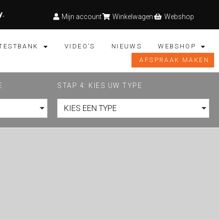
y
.
Mijn account
Winkelwagen
Webshop
TESTBANK
VIDEO’S
NIEUWS
WEBSHOP
AFSPRAAK MAKEN
E
STAP 4: KIES UW TYPE
KIES EEN TYPE