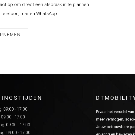
t op om direct een afspraak in te plannen.
 telefoon, mail en WhatsApp.
OPNEMEN
NINGSTIJDEN
DTMOBILIT
 09:00 - 17:00
Ervaar het verschil va
 09.00 - 17.00
meer vermogen, soepel
: 09.00 - 17.00
Jouw betrouwbare part
g: 09.00 - 17.00
ervaring en bewezen kw