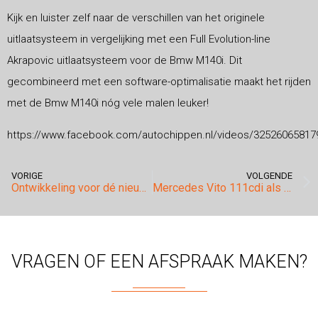
Kijk en luister zelf naar de verschillen van het originele
uitlaatsysteem in vergelijking met een Full Evolution-line
Akrapovic uitlaatsysteem voor de Bmw M140i. Dit
gecombineerd met een software-optimalisatie maakt het rijden
met de Bmw M140i nóg vele malen leuker!
https://www.facebook.com/autochippen.nl/videos/32526065817
VORIGE
VOLGENDE
Ontwikkeling voor dé nieuwe Audi Rs4 in volle gang.
Mercedes Vito 111cdi als een 114cdi laten rijden na tuning!
VRAGEN OF EEN AFSPRAAK MAKEN?