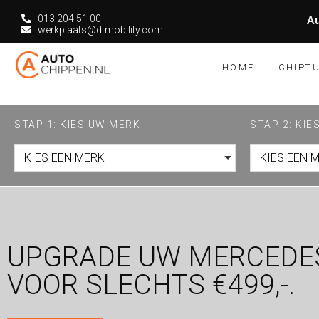
013 204 51 00
Au
werkplaats@dtmobility.com
HOME
CHIPT
STAP 1: KIES UW MERK
STAP 2: KI
KIES EEN MERK
KIES EEN 
UPGRADE UW MERCEDES
VOOR SLECHTS €499,-.