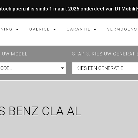
tochippen.nl is sinds 1 maart 2026 onderdeel van
DTMobilit
UNING
OVERIGE
GARANTIE
VERMOGENS
ES UW MODEL
STAP 3: KIES UW GENERATI
MODEL
KIES EEN GENERATIE
 BENZ CLA AL