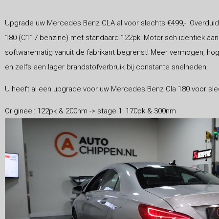
Upgrade uw Mercedes Benz CLA al voor slechts €499,-! Overduide
180 (C117 benzine) met standaard 122pk! Motorisch identiek aan 
softwarematig vanuit de fabrikant begrenst! Meer vermogen, ho
en zelfs een lager brandstofverbruik bij constante snelheden.
U heeft al een upgrade voor uw Mercedes Benz Cla 180 voor slec
Origineel: 122pk & 200nm -> stage 1: 170pk & 300nm