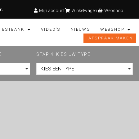
y
.
Mijn account
Winkelwagen
Webshop
TESTBANK
VIDEO’S
NIEUWS
WEBSHOP
AFSPRAAK MAKEN
E
STAP 4: KIES UW TYPE
KIES EEN TYPE