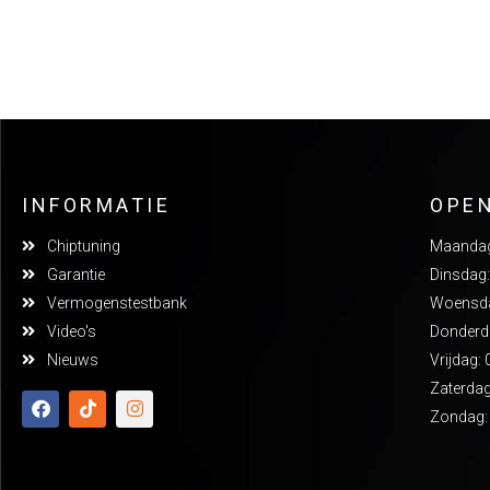
INFORMATIE
OPE
Chiptuning
Maandag:
Garantie
Dinsdag:
Vermogenstestbank
Woensdag
Video's
Donderda
Nieuws
Vrijdag: 
Zaterdag
Zondag: