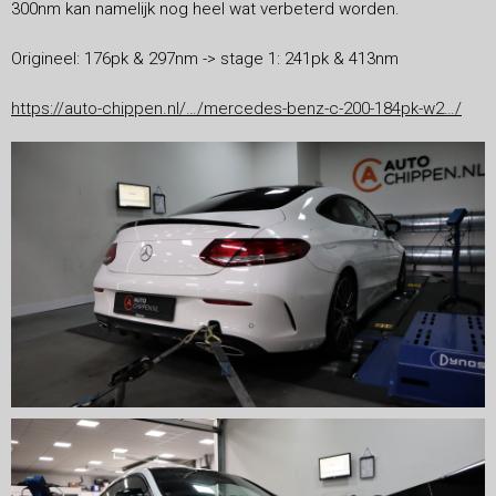
300nm kan namelijk nog heel wat verbeterd worden.
Origineel: 176pk & 297nm -> stage 1: 241pk & 413nm
https://auto-chippen.nl/…/mercedes-benz-c-200-184pk-w2…/