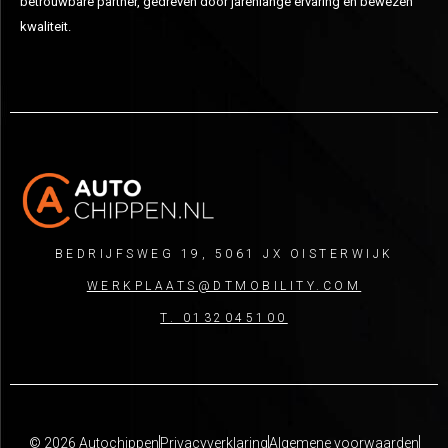
betrouwbare partner, gedreven door jarenlange ervaring en bewezen
kwaliteit.
BEDRIJFSWEG 19, 5061 JX OISTERWIJK
WERKPLAATS@DTMOBILITY.COM
T. 0132045100
© 2026 Autochippen
Privacyverklaring
Algemene voorwaarden