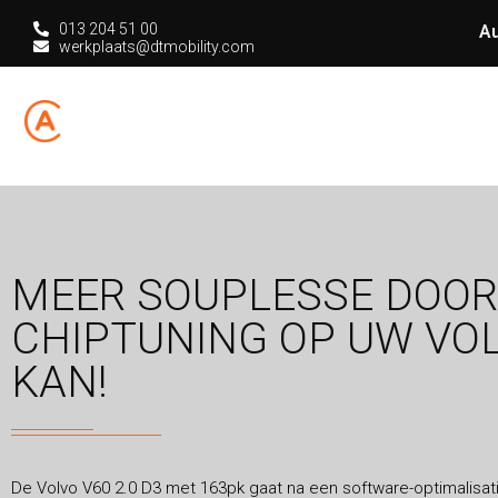
013 204 51 00
Au
werkplaats@dtmobility.com
HOME
CHIPT
MEER SOUPLESSE DOOR
CHIPTUNING OP UW VOL
KAN!
De Volvo V60 2.0 D3 met 163pk gaat na een software-optimalisat