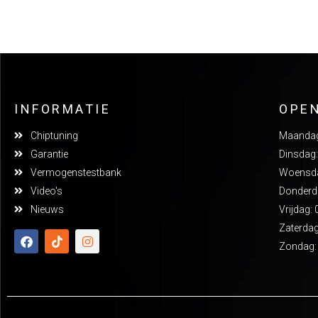
INFORMATIE
OPE
Chiptuning
Maandag:
Garantie
Dinsdag:
Vermogenstestbank
Woensdag
Video's
Donderda
Nieuws
Vrijdag: 
Zaterdag
Zondag: