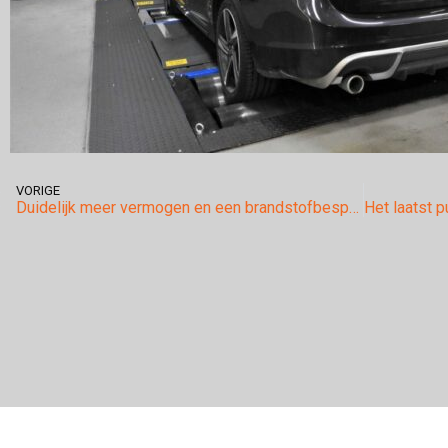
VORIGE
Duidelijk meer vermogen en een brandstofbesparing op de Bmw X4 3.0D met standaard 258pk!