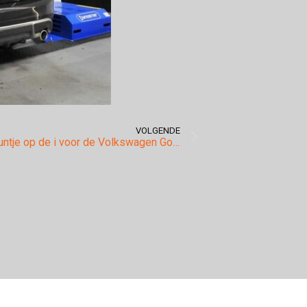
VOLGENDE
Het laatst puntje op de i voor de Volkswagen Golf 7 GTI Performance voorzien van een Akrapovic uitlaatsysteem!