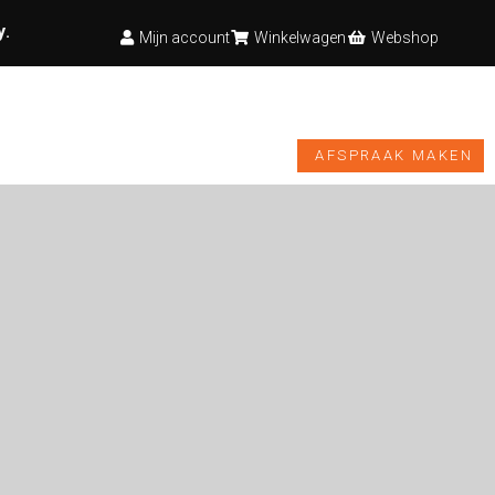
y
.
Mijn account
Winkelwagen
Webshop
TESTBANK
VIDEO’S
NIEUWS
WEBSHOP
AFSPRAAK MAKEN