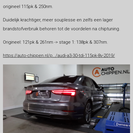
origineel 115pk & 250nm.
Duidelijk krachtiger, meer souplesse en zelfs een lager
brandstofverbruik behoren tot de voordelen na chiptuning.
Origineel: 121pk & 261nm -> stage 1: 138pk & 307nm.
https://auto-chippen.nl/p…/audi-a3-30-tdi-115pk-8v-2019/