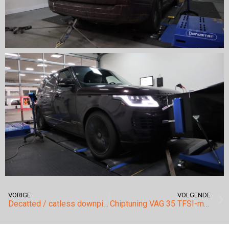
VORIGE
VOLGENDE
Decatted / catless downpipes voor deze C63 s AMG.
Chiptuning VAG 35 TFSI-motor.