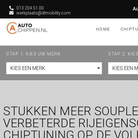
013 204 51 00
Au
werkplaats@dtmobility.com
HOME
CHIPT
STAP 1: KIES UW MERK
STAP 2: KI
KIES EEN MERK
KIES EEN 
STUKKEN MEER SOUPLE
VERBETERDE RIJEIGEN
CHIPTUNING OP DE VO