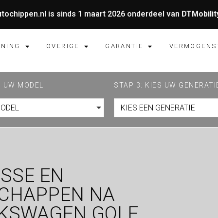
tochippen.nl is sinds 1 maart 2026 onderdeel van
DTMobilit
UNING
OVERIGE
GARANTIE
VERMOGENS
ES UW MODEL
STAP 3: KIES UW GENERATI
MODEL
KIES EEN GENERATIE
SSE EN
SCHAPPEN NA
LKSWAGEN GOLF