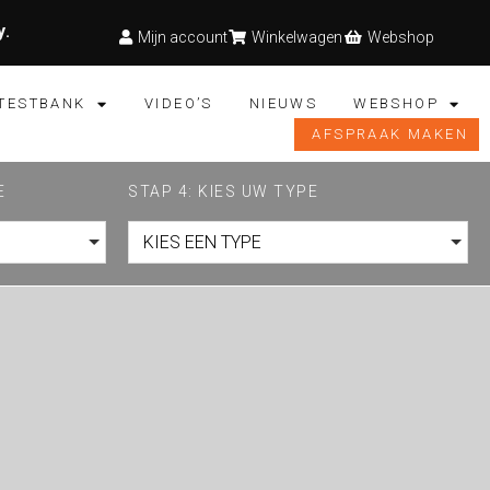
y
.
Mijn account
Winkelwagen
Webshop
TESTBANK
VIDEO’S
NIEUWS
WEBSHOP
AFSPRAAK MAKEN
E
STAP 4: KIES UW TYPE
KIES EEN TYPE