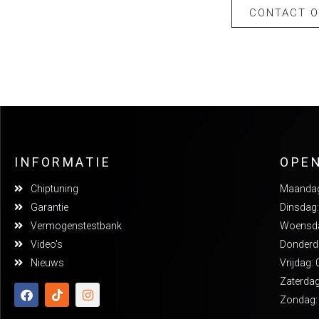
CONTACT 
INFORMATIE
OPE
Chiptuning
Maandag:
Garantie
Dinsdag:
Vermogenstestbank
Woensdag
Video's
Donderda
Nieuws
Vrijdag: 
Zaterdag
Zondag: