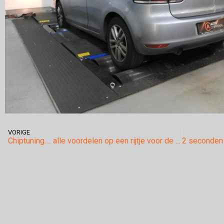
VORIGE
Chiptuning…. alle voordelen op een rijtje voor de Volkswagen Caddy 1.6tdi 75pk.