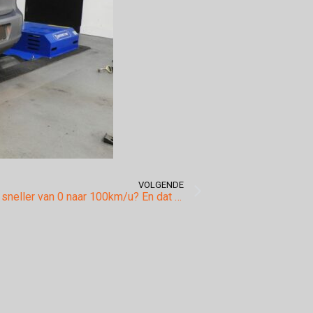
VOLGENDE
2 seconden sneller van 0 naar 100km/u? En dat met de Audi A3 1.6tdi na chiptuning!