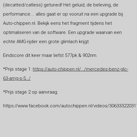
(decatted/catless) getuned! Het geluid, de beleving, de
performance…. alles gaat er op vooruit na een upgrade bij
Auto-chippen.nl. Bekijk eens het fragment tijdens het
optimaliseren van de software. Een upgrade waarvan een
echte AMG-rijder een grote glimlach krijgt.
Eindscore dit keer maar liefst 577pk & 902nm.
*Prijs stage 1:
https://auto-chippen.nl/…/mercedes-benz-glc-
63-amg-s-5…/
*Prijs stage 2 op aanvraag.
https://www.facebook.com/autochippen.nl/videos/30633322031