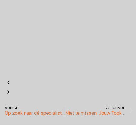
VORIGE
VOLGENDE
Op zoek naar dé specialist als het gaat om chiptuning voor Porsche?
Niet te missen: Jouw Topkeuze voor een Betrouwbare Porsche Specialist