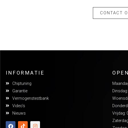
CONTACT 
INFORMATIE
OPE
Chiptuning
Maandag:
Garantie
Dinsdag:
Vermogenstestbank
Woensdag
Video's
Donderda
Nieuws
Vrijdag: 
Zaterdag