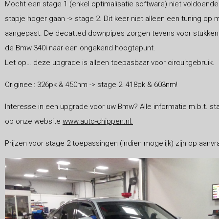
Mocht een stage 1 (enkel optimalisatie software) niet voldoende
stapje hoger gaan -> stage 2. Dit keer niet alleen een tuning op ma
aangepast. De decatted downpipes zorgen tevens voor stukken me
de Bmw 340i naar een ongekend hoogtepunt.
Let op… deze upgrade is alleen toepasbaar voor circuitgebruik.
Origineel: 326pk & 450nm -> stage 2: 418pk & 603nm!
Interesse in een upgrade voor uw Bmw? Alle informatie m.b.t. st
op onze website
www.auto-chippen.nl.
Prijzen voor stage 2 toepassingen (indien mogelijk) zijn op aanvr