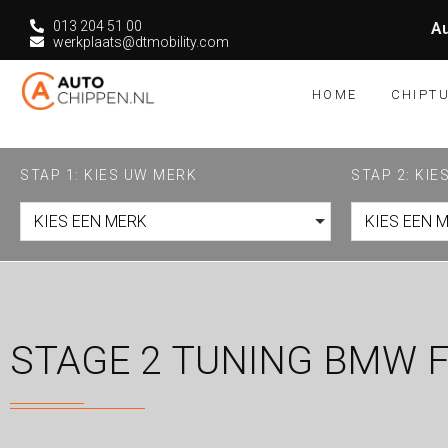
013 204 51 00
Au
werkplaats@dtmobility.com
HOME
CHIPT
STAP 1: KIES UW MERK
STAP 2: KI
KIES EEN MERK
KIES EEN 
STAGE 2 TUNING BMW F3