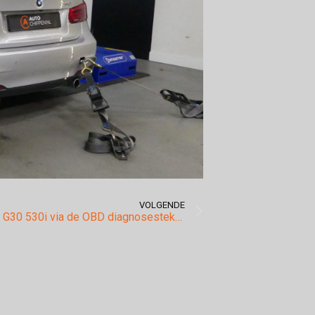
VOLGENDE
Tuning Bmw G30 530i via de OBD diagnosestekker.