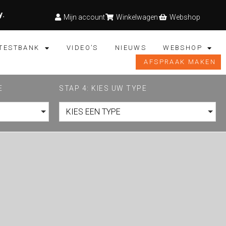
y
.
Mijn account
Winkelwagen
Webshop
TESTBANK
VIDEO’S
NIEUWS
WEBSHOP
AFSPRAAK MAKEN
E
STAP 4: KIES UW TYPE
KIES EEN TYPE