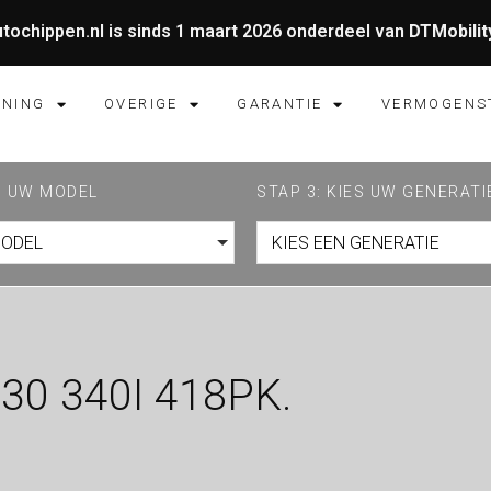
tochippen.nl is sinds 1 maart 2026 onderdeel van
DTMobilit
UNING
OVERIGE
GARANTIE
VERMOGENS
ES UW MODEL
STAP 3: KIES UW GENERATI
MODEL
KIES EEN GENERATIE
0 340I 418PK.