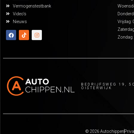
Vermogenstestbank
Woensdag
Video's
Donderda
Nieuws
Vrijdag: 
Zaterdag
Zondag:
BEDRIJFSWEG 19, 5
OISTERWIJK
© 2026 Autochippen
Priva