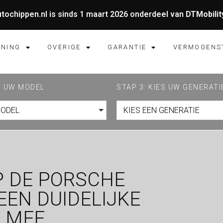
tochippen.nl is sinds 1 maart 2026 onderdeel van
DTMobilit
UNING
OVERIGE
GARANTIE
VERMOGENS
ES UW MODEL
STAP 3: KIES UW GENERATI
MODEL
KIES EEN GENERATIE
P DE PORSCHE
EEN DUIDELIJKE
 MEE.