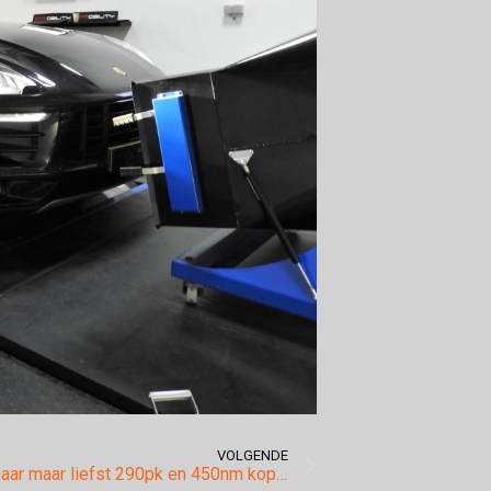
VOLGENDE
Chiptuning naar maar liefst 290pk en 450nm koppel uit de 2.0-liter turbo motor in de Opel Insignia!