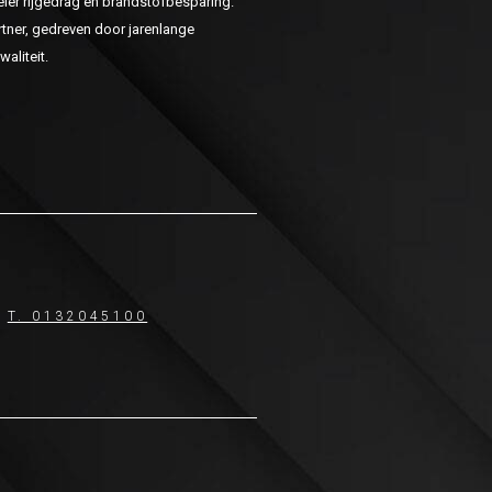
er rijgedrag en brandstofbesparing.
ner, gedreven door jarenlange
aliteit.
T. 0132045100