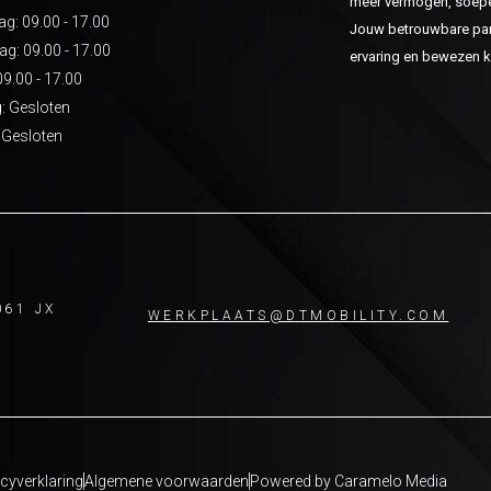
meer vermogen, soepel
: 09.00 - 17.00
Jouw betrouwbare part
g: 09.00 - 17.00
ervaring en bewezen kw
09.00 - 17.00
: Gesloten
 Gesloten
061 JX
WERKPLAATS@DTMOBILITY.COM
cyverklaring
Algemene voorwaarden
Powered by Caramelo Media