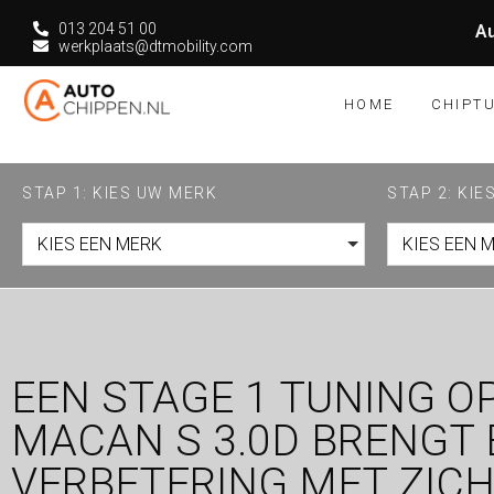
013 204 51 00
Au
werkplaats@dtmobility.com
HOME
CHIPT
STAP 1: KIES UW MERK
STAP 2: KI
KIES EEN MERK
KIES EEN 
EEN STAGE 1 TUNING O
MACAN S 3.0D BRENGT 
VERBETERING MET ZICH