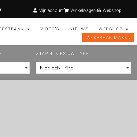
y
.
Mijn account
Winkelwagen
Webshop
TESTBANK
VIDEO’S
NIEUWS
WEBSHOP
AFSPRAAK MAKEN
E
STAP 4: KIES UW TYPE
KIES EEN TYPE