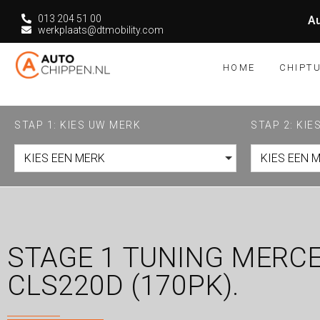
013 204 51 00
Au
werkplaats@dtmobility.com
HOME
CHIPT
STAP 1: KIES UW MERK
STAP 2: KI
KIES EEN MERK
KIES EEN 
STAGE 1 TUNING MERC
CLS220D (170PK).