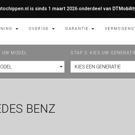
tochippen.nl is sinds 1 maart 2026 onderdeel van
DTMobilit
UNING
OVERIGE
GARANTIE
VERMOGENS
ES UW MODEL
STAP 3: KIES UW GENERATI
MODEL
KIES EEN GENERATIE
EDES BENZ