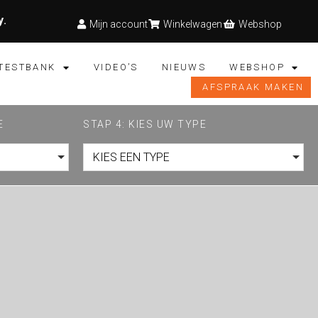
y
.
Mijn account
Winkelwagen
Webshop
TESTBANK
VIDEO’S
NIEUWS
WEBSHOP
AFSPRAAK MAKEN
E
STAP 4: KIES UW TYPE
KIES EEN TYPE