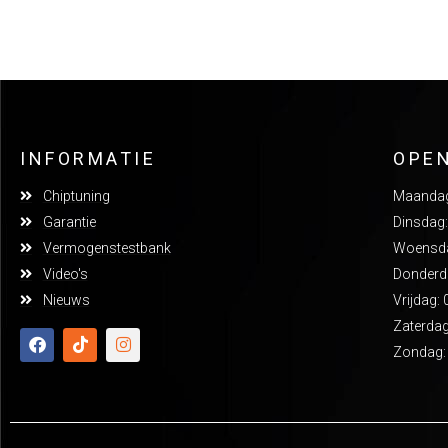
INFORMATIE
OPE
Chiptuning
Maandag:
Garantie
Dinsdag:
Vermogenstestbank
Woensdag
Video's
Donderda
Nieuws
Vrijdag: 
Zaterdag
Zondag: