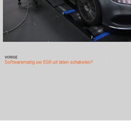
VORIGE
Softwarematig uw EGR uit laten schakelen?