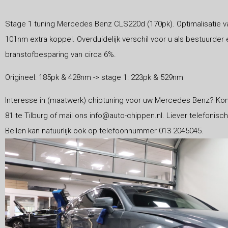
Stage 1 tuning Mercedes Benz CLS220d (170pk). Optimalisatie va
101nm extra koppel. Overduidelijk verschil voor u als bestuurde
branstofbesparing van circa 6%.
Origineel: 185pk & 428nm -> stage 1: 223pk & 529nm
Interesse in (maatwerk) chiptuning voor uw Mercedes Benz? Ko
81 te Tilburg of mail ons info@auto-chippen.nl. Liever telefonis
Bellen kan natuurlijk ook op telefoonnummer 013 2045045.