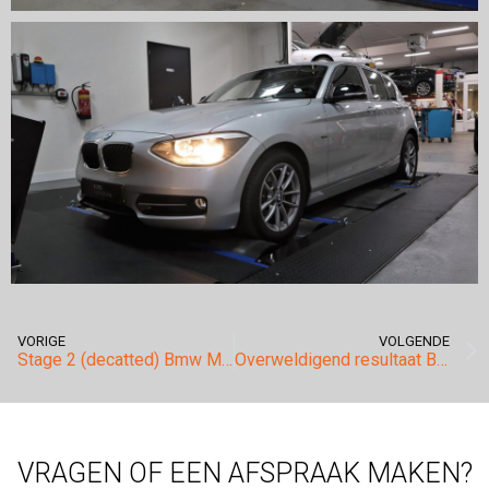
VORIGE
VOLGENDE
Stage 2 (decatted) Bmw M6 4.4 V8 Bi-Turbo.
Overweldigend resultaat Bmw F-series 535D (299pk).
VRAGEN OF EEN AFSPRAAK MAKEN?