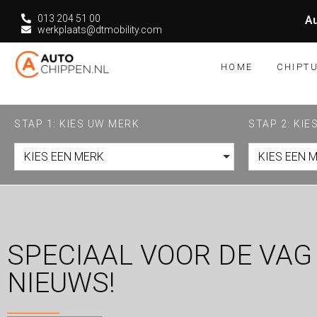
013 204 51 00
Au
werkplaats@dtmobility.com
HOME
CHIPT
STAP 1: KIES UW MERK
STAP 2: KI
KIES EEN MERK
KIES EEN 
SPECIAAL VOOR DE VAG 
NIEUWS!