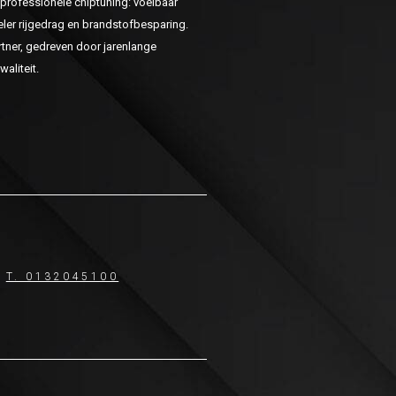
n professionele chiptuning: voelbaar
er rijgedrag en brandstofbesparing.
ner, gedreven door jarenlange
aliteit.
T. 0132045100