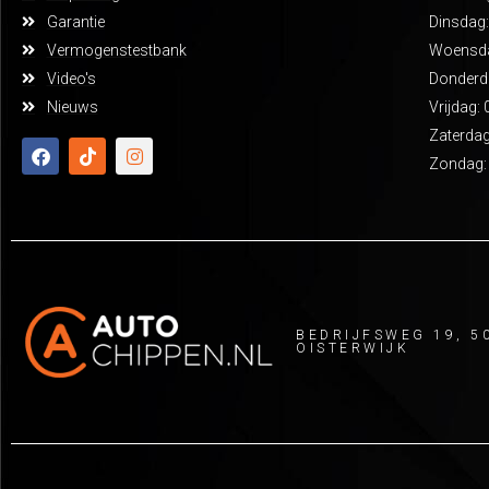
Garantie
Dinsdag:
Vermogenstestbank
Woensdag
Video's
Donderda
Nieuws
Vrijdag: 
Zaterdag
Zondag:
BEDRIJFSWEG 19, 5
OISTERWIJK