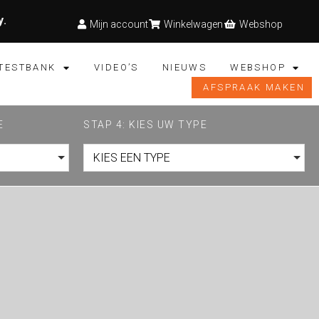
y
.
Mijn account
Winkelwagen
Webshop
TESTBANK
VIDEO’S
NIEUWS
WEBSHOP
AFSPRAAK MAKEN
E
STAP 4: KIES UW TYPE
KIES EEN TYPE