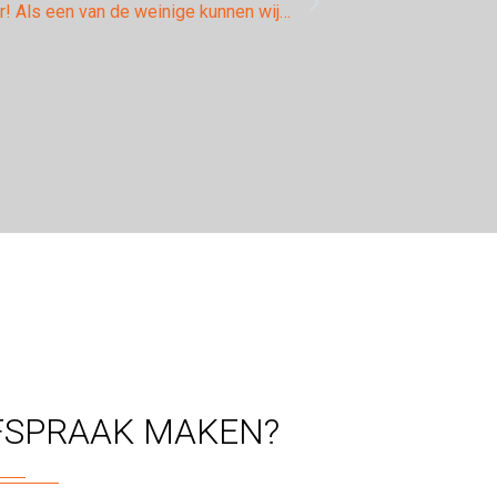
Ford primeur! Als een van de weinige kunnen wij Ford 1.5 Ecoboost motoren voorzien van tuning geheel via OBD!
FSPRAAK MAKEN?