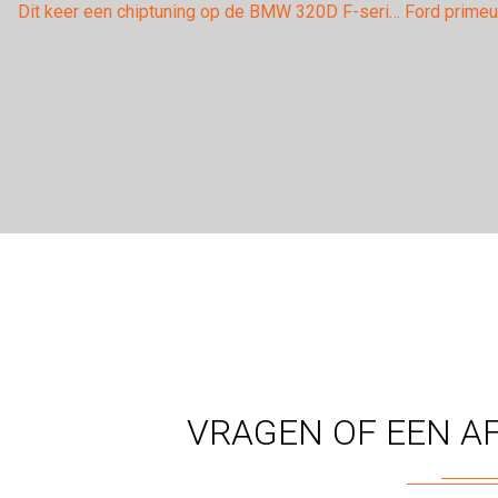
Dit keer een chiptuning op de BMW 320D F-series.
VRAGEN OF EEN A