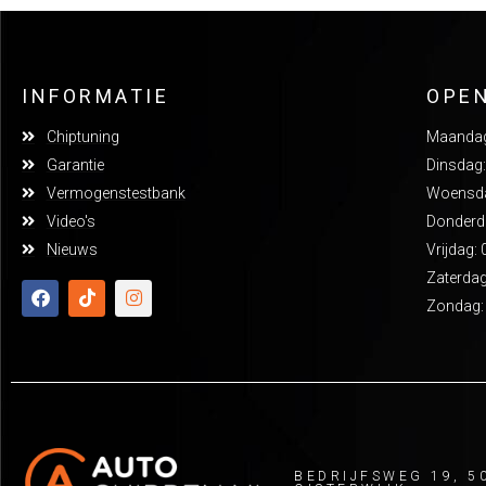
INFORMATIE
OPE
Chiptuning
Maandag:
Garantie
Dinsdag:
Vermogenstestbank
Woensdag
Video's
Donderda
Nieuws
Vrijdag: 
Zaterdag
Zondag:
BEDRIJFSWEG 19, 5