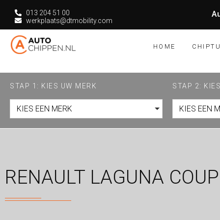
013 204 51 00
Au
werkplaats@dtmobility.com
HOME
CHIPT
STAP 1: KIES UW MERK
STAP 2: KI
KIES EEN MERK
KIES EEN 
RENAULT LAGUNA COUPÉ