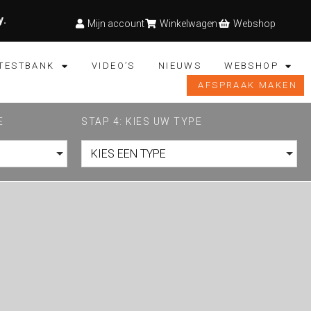
y
.
Mijn account
Winkelwagen
Webshop
TESTBANK
VIDEO’S
NIEUWS
WEBSHOP
AFSPRAAK MAKEN
E
STAP 4: KIES UW TYPE
KIES EEN TYPE