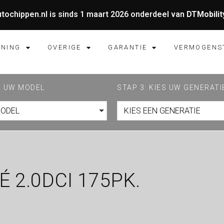
tochippen.nl is sinds 1 maart 2026 onderdeel van
DTMobilit
UNING
OVERIGE
GARANTIE
VERMOGENS
ES UW MODEL
STAP 3: KIES UW GENERATI
MODEL
KIES EEN GENERATIE
 2.0DCI 175PK.