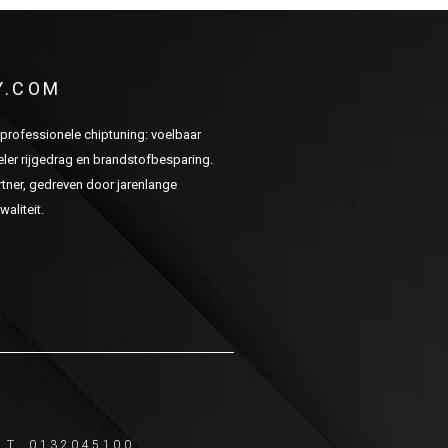
Y.COM
n professionele chiptuning: voelbaar
er rijgedrag en brandstofbesparing.
ner, gedreven door jarenlange
aliteit.
T. 0132045100