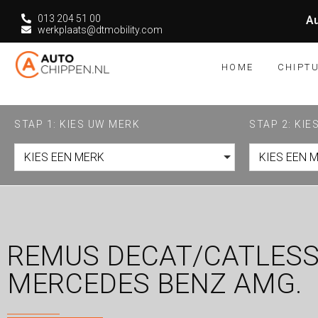
013 204 51 00
Au
werkplaats@dtmobility.com
HOME
CHIPT
STAP 1: KIES UW MERK
STAP 2: KI
KIES EEN MERK
KIES EEN 
REMUS DECAT/CATLESS
MERCEDES BENZ AMG.