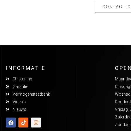
CONTACT 
INFORMATIE
OPE
Chiptuning
Maandag:
Garantie
Dinsdag:
Vermogenstestbank
Woensdag
Video's
Donderda
Nieuws
Vrijdag: 
Zaterdag
Zondag: