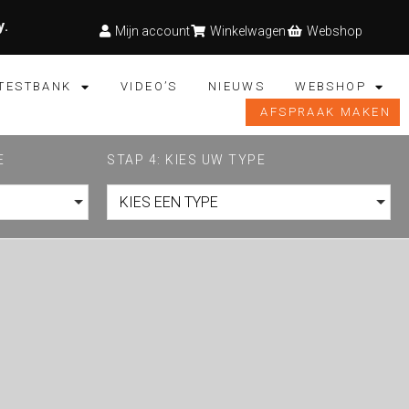
y
.
Mijn account
Winkelwagen
Webshop
TESTBANK
VIDEO’S
NIEUWS
WEBSHOP
AFSPRAAK MAKEN
E
STAP 4: KIES UW TYPE
KIES EEN TYPE