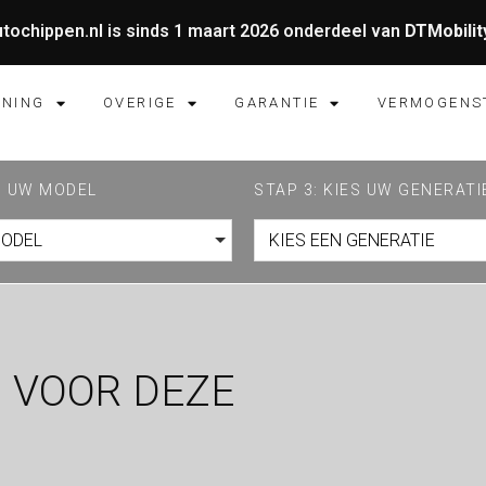
tochippen.nl is sinds 1 maart 2026 onderdeel van
DTMobilit
UNING
OVERIGE
GARANTIE
VERMOGENS
ES UW MODEL
STAP 3: KIES UW GENERATI
MODEL
KIES EEN GENERATIE
 VOOR DEZE