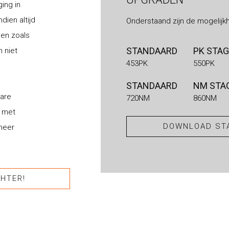
ging in
dien altijd
Onderstaand zijn de mogelijk
gen zoals
STANDAARD
PK STAG
n niet
453PK
550PK
STANDAARD
NM STAG
bare
720NM
860NM
l
met
DOWNLOAD STA
 meer
HTER!