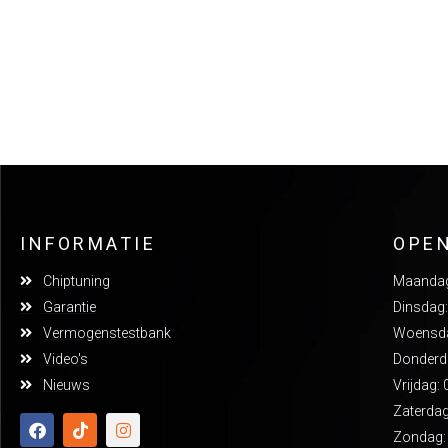
INFORMATIE
OPE
Chiptuning
Maandag:
Garantie
Dinsdag:
Vermogenstestbank
Woensdag
Video's
Donderda
Nieuws
Vrijdag: 
Zaterdag
Zondag: