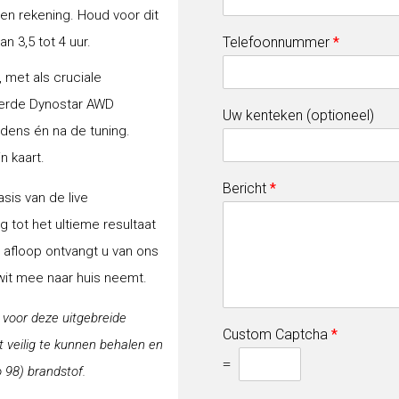
gen rekening. Houd voor dit
 3,5 tot 4 uur.
Telefoonnummer
*
 met als cruciale
erde Dynostar AWD
Uw kenteken (optioneel)
jdens én na de tuning.
n kaart.
Bericht
*
sis van de live
 tot het ultieme resultaat
a afloop ontvangt u van ons
-wit mee naar huis neemt.
j voor deze uitgebreide
Custom Captcha
*
veilig te kunnen behalen en
=
 98) brandstof.