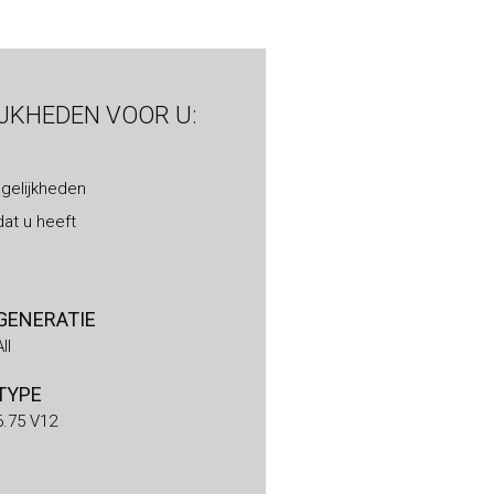
IJKHEDEN VOOR U:
gelijkheden
at u heeft
GENERATIE
All
TYPE
6.75 V12