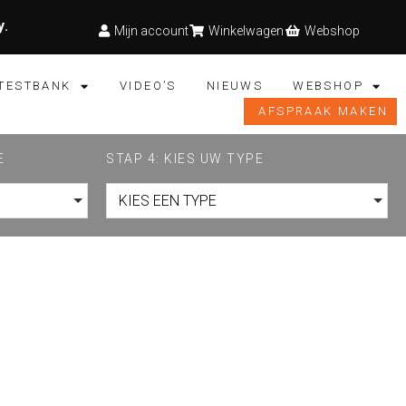
y
.
Mijn account
Winkelwagen
Webshop
TESTBANK
VIDEO’S
NIEUWS
WEBSHOP
AFSPRAAK MAKEN
E
STAP 4: KIES UW TYPE
KIES EEN TYPE