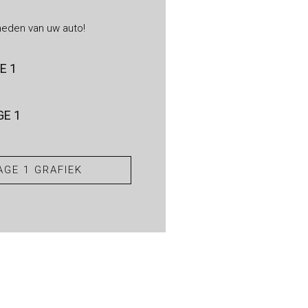
heden van uw auto!
E 1
E 1
GE 1 GRAFIEK