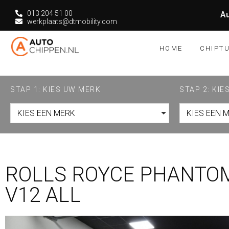
013 204 51 00
Au
werkplaats@dtmobility.com
HOME
CHIPT
STAP 1: KIES UW MERK
STAP 2: KI
KIES EEN MERK
KIES EEN 
ROLLS ROYCE PHANTOM
V12 ALL