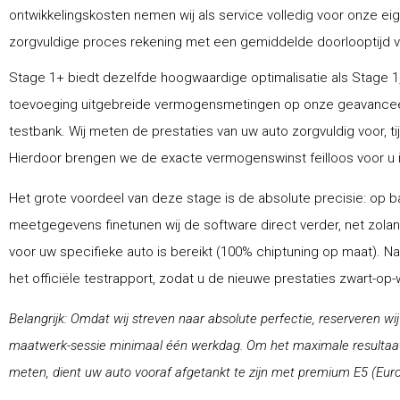
ontwikkelingskosten nemen wij als service volledig voor onze ei
zorgvuldige proces rekening met een gemiddelde doorlooptijd van
Stage 1+ biedt dezelfde hoogwaardige optimalisatie als Stage 1,
toevoeging uitgebreide vermogensmetingen op onze geavance
testbank. Wij meten de prestaties van uw auto zorgvuldig voor, ti
Hierdoor brengen we de exacte vermogenswinst feilloos voor u i
Het grote voordeel van deze stage is de absolute precisie: op ba
meetgegevens finetunen wij de software direct verder, net zolang
voor uw specifieke auto is bereikt (100% chiptuning op maat). N
het officiële testrapport, zodat u de nieuwe prestaties zwart-op
Belangrijk: Omdat wij streven naar absolute perfectie, reserveren wi
maatwerk-sessie minimaal één werkdag. Om het maximale resultaat 
meten, dient uw auto vooraf afgetankt te zijn met premium E5 (Euro