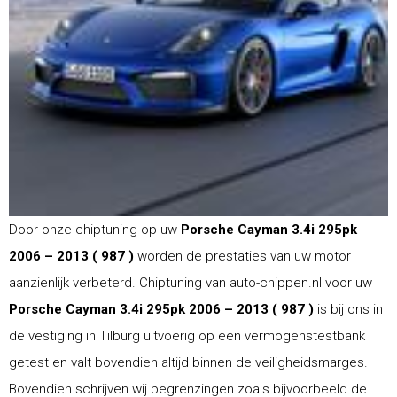
Door onze chiptuning op uw
Porsche Cayman 3.4i 295pk
2006 – 2013 ( 987 )
worden de prestaties van uw motor
aanzienlijk verbeterd. Chiptuning van auto-chippen.nl voor uw
Porsche Cayman 3.4i 295pk 2006 – 2013 ( 987 )
is bij ons in
de vestiging in Tilburg uitvoerig op een vermogenstestbank
getest en valt bovendien altijd binnen de veiligheidsmarges.
Bovendien schrijven wij begrenzingen zoals bijvoorbeeld de