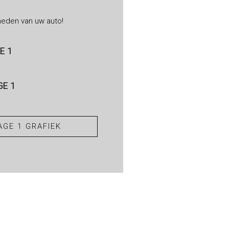
heden van uw auto!
E 1
E 1
GE 1 GRAFIEK