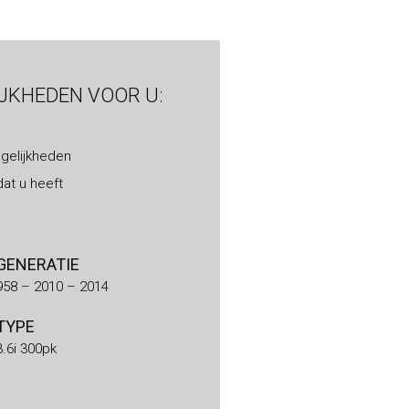
IJKHEDEN VOOR U:
gelijkheden
at u heeft
GENERATIE
958 – 2010 – 2014
TYPE
3.6i 300pk