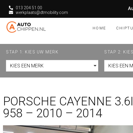
013 204 51 00
Au
werkplaats@dtmobility.com
HOME
CHIPT
STAP 1: KIES UW MERK
STAP 2: KI
KIES EEN MERK
KIES EEN 
PORSCHE CAYENNE 3.6I
958 – 2010 – 2014