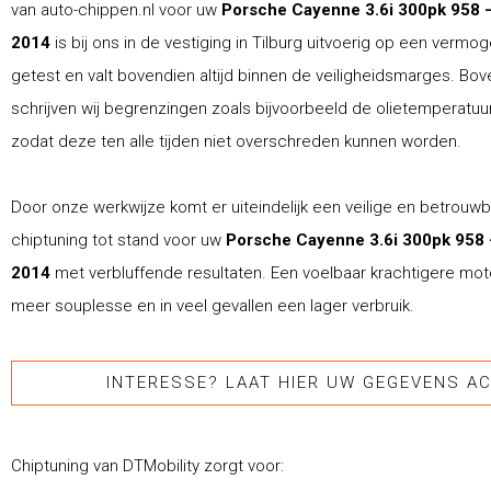
van auto-chippen.nl voor uw
Porsche Cayenne 3.6i 300pk 958 
2014
is bij ons in de vestiging in Tilburg uitvoerig op een verm
getest en valt bovendien altijd binnen de veiligheidsmarges. Bo
schrijven wij begrenzingen zoals bijvoorbeeld de olietemperatuur 
zodat deze ten alle tijden niet overschreden kunnen worden.
Door onze werkwijze komt er uiteindelijk een veilige en betrouw
chiptuning tot stand voor uw
Porsche Cayenne 3.6i 300pk 958 
2014
met verbluffende resultaten. Een voelbaar krachtigere moto
meer souplesse en in veel gevallen een lager verbruik.
INTERESSE? LAAT HIER UW GEGEVENS AC
Chiptuning van DTMobility zorgt voor: