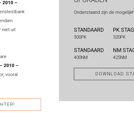
– 2010 –
ogenstestbank
Onderstaand zijn de mogelijk
vendien
STANDAARD
PK STAG
niet uit
300PK
320PK
STANDAARD
NM STAG
bare
400NM
425NM
– 2010 –
DOWNLOAD STA
r, vooral
HTER!