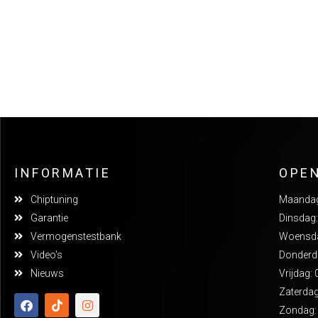
INFORMATIE
OPE
Chiptuning
Maandag:
Garantie
Dinsdag:
Vermogenstestbank
Woensdag
Video's
Donderda
Nieuws
Vrijdag: 
Zaterdag
Zondag: