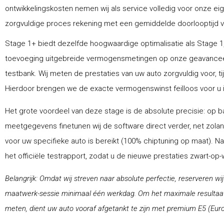
ontwikkelingskosten nemen wij als service volledig voor onze ei
zorgvuldige proces rekening met een gemiddelde doorlooptijd van
Stage 1+ biedt dezelfde hoogwaardige optimalisatie als Stage 1,
toevoeging uitgebreide vermogensmetingen op onze geavance
testbank. Wij meten de prestaties van uw auto zorgvuldig voor, ti
Hierdoor brengen we de exacte vermogenswinst feilloos voor u i
Het grote voordeel van deze stage is de absolute precisie: op ba
meetgegevens finetunen wij de software direct verder, net zolang
voor uw specifieke auto is bereikt (100% chiptuning op maat). N
het officiële testrapport, zodat u de nieuwe prestaties zwart-op
Belangrijk: Omdat wij streven naar absolute perfectie, reserveren wi
maatwerk-sessie minimaal één werkdag. Om het maximale resultaat 
meten, dient uw auto vooraf afgetankt te zijn met premium E5 (Euro