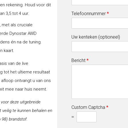
gen rekening. Houd voor dit
 3,5 tot 4 uur.
Telefoonnummer
*
 met als cruciale
erde Dynostar AWD
Uw kenteken (optioneel)
jdens én na de tuning.
n kaart.
Bericht
*
sis van de live
 tot het ultieme resultaat
a afloop ontvangt u van ons
-wit mee naar huis neemt.
j voor deze uitgebreide
Custom Captcha
*
veilig te kunnen behalen en
=
 98) brandstof.