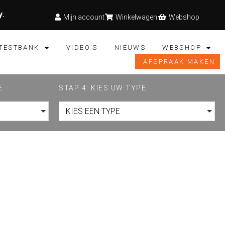
y
.
Mijn account
Winkelwagen
Webshop
TESTBANK
VIDEO’S
NIEUWS
WEBSHOP
AFSPRAAK MAKEN
E
STAP 4: KIES UW TYPE
KIES EEN TYPE