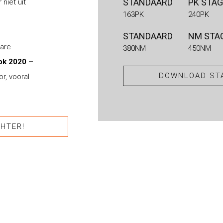
STANDAARD
PK STAG
niet uit
163PK
240PK
STANDAARD
NM STAG
bare
380NM
450NM
pk 2020 –
DOWNLOAD STA
r, vooral
HTER!