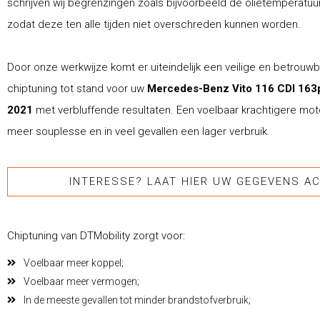
schrijven wij begrenzingen zoals bijvoorbeeld de olietemperatuur 
zodat deze ten alle tijden niet overschreden kunnen worden.
Door onze werkwijze komt er uiteindelijk een veilige en betrouw
chiptuning tot stand voor uw
Mercedes-Benz Vito 116 CDI 163
2021
met verbluffende resultaten. Een voelbaar krachtigere moto
meer souplesse en in veel gevallen een lager verbruik.
INTERESSE? LAAT HIER UW GEGEVENS AC
Chiptuning van DTMobility zorgt voor:
Voelbaar meer koppel;
Voelbaar meer vermogen;
In de meeste gevallen tot minder brandstofverbruik;