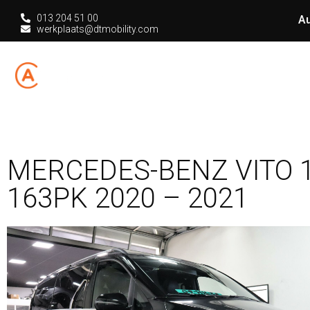
013 204 51 00
Au
werkplaats@dtmobility.com
HOME
CHIPT
MERCEDES-BENZ VITO 1
163PK 2020 – 2021