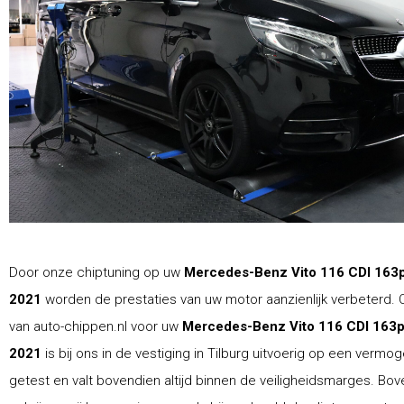
Door onze chiptuning op uw
Mercedes-Benz Vito 116 CDI 163
2021
worden de prestaties van uw motor aanzienlijk verbeterd. 
van auto-chippen.nl voor uw
Mercedes-Benz Vito 116 CDI 163p
2021
is bij ons in de vestiging in Tilburg uitvoerig op een verm
getest en valt bovendien altijd binnen de veiligheidsmarges. Bo