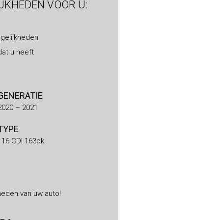
IJKHEDEN VOOR U:
gelijkheden
at u heeft
GENERATIE
2020 – 2021
TYPE
116 CDI 163pk
heden van uw auto!