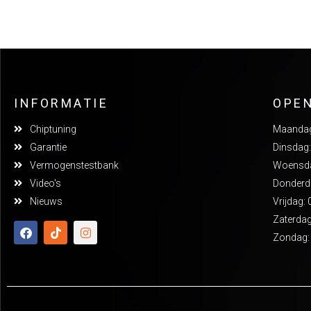
INFORMATIE
OPE
Chiptuning
Maandag:
Garantie
Dinsdag:
Vermogenstestbank
Woensdag
Video's
Donderda
Nieuws
Vrijdag: 
Zaterdag
Zondag: