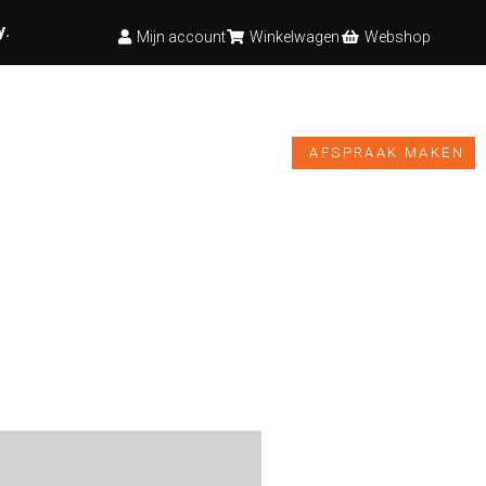
y
.
Mijn account
Winkelwagen
Webshop
TESTBANK
VIDEO’S
NIEUWS
WEBSHOP
AFSPRAAK MAKEN