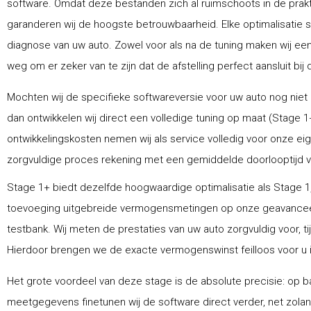
software. Omdat deze bestanden zich al ruimschoots in de prak
garanderen wij de hoogste betrouwbaarheid. Elke optimalisatie 
diagnose van uw auto. Zowel voor als na de tuning maken wij ee
weg om er zeker van te zijn dat de afstelling perfect aansluit bij 
Mochten wij de specifieke softwareversie voor uw auto nog niet
dan ontwikkelen wij direct een volledige tuning op maat (Stage 1
ontwikkelingskosten nemen wij als service volledig voor onze ei
zorgvuldige proces rekening met een gemiddelde doorlooptijd van
Stage 1+ biedt dezelfde hoogwaardige optimalisatie als Stage 1,
toevoeging uitgebreide vermogensmetingen op onze geavance
testbank. Wij meten de prestaties van uw auto zorgvuldig voor, ti
Hierdoor brengen we de exacte vermogenswinst feilloos voor u i
Het grote voordeel van deze stage is de absolute precisie: op ba
meetgegevens finetunen wij de software direct verder, net zolang