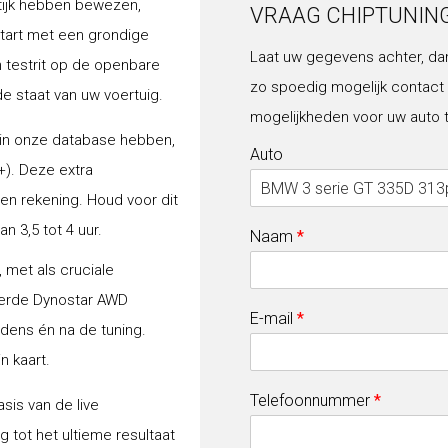
tijk hebben bewezen,
VRAAG CHIPTUNIN
start met een grondige
Laat uw gegevens achter, da
n testrit op de openbare
zo spoedig mogelijk contact
de staat van uw voertuig.
mogelijkheden voor uw auto 
 in onze database hebben,
Auto
+). Deze extra
gen rekening. Houd voor dit
 3,5 tot 4 uur.
Naam
*
 met als cruciale
erde Dynostar AWD
E-mail
*
jdens én na de tuning.
n kaart.
Telefoonnummer
*
sis van de live
 tot het ultieme resultaat