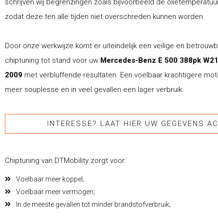
schrijven wij begrenzingen zoals bijvoorbeeld de olietemperatuur 
zodat deze ten alle tijden niet overschreden kunnen worden.
Door onze werkwijze komt er uiteindelijk een veilige en betrouw
chiptuning tot stand voor uw
Mercedes-Benz E 500 388pk W21
2009
met verbluffende resultaten. Een voelbaar krachtigere moto
meer souplesse en in veel gevallen een lager verbruik.
INTERESSE? LAAT HIER UW GEGEVENS AC
Chiptuning van DTMobility zorgt voor:
Voelbaar meer koppel;
Voelbaar meer vermogen;
In de meeste gevallen tot minder brandstofverbruik;