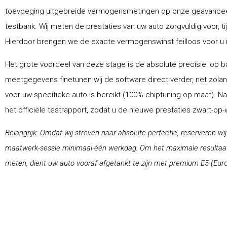
toevoeging uitgebreide vermogensmetingen op onze geavance
testbank. Wij meten de prestaties van uw auto zorgvuldig voor, ti
Hierdoor brengen we de exacte vermogenswinst feilloos voor u i
Het grote voordeel van deze stage is de absolute precisie: op ba
meetgegevens finetunen wij de software direct verder, net zolang
voor uw specifieke auto is bereikt (100% chiptuning op maat). N
het officiële testrapport, zodat u de nieuwe prestaties zwart-op
Belangrijk: Omdat wij streven naar absolute perfectie, reserveren wi
maatwerk-sessie minimaal één werkdag. Om het maximale resultaat 
meten, dient uw auto vooraf afgetankt te zijn met premium E5 (Euro