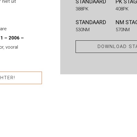
STANDAARD
PK STAG
niet uit
388PK
408PK
STANDAARD
NM STAG
bare
530NM
570NM
1 – 2006 –
DOWNLOAD STA
r, vooral
HTER!