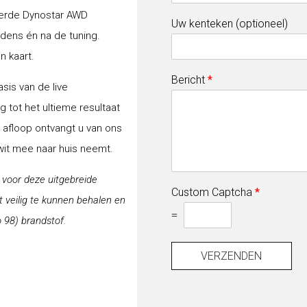
erde Dynostar AWD
Uw kenteken (optioneel)
jdens én na de tuning.
n kaart.
Bericht
*
sis van de live
 tot het ultieme resultaat
a afloop ontvangt u van ons
-wit mee naar huis neemt.
j voor deze uitgebreide
Custom Captcha
*
veilig te kunnen behalen en
=
 98) brandstof.
VERZENDEN