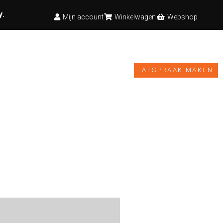
y
.
Mijn account
Winkelwagen
Webshop
TESTBANK
VIDEO’S
NIEUWS
WEBSHOP
AFSPRAAK MAKEN