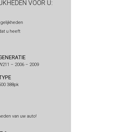
IJKHEDEN VOOR U:
gelijkheden
at u heeft
GENERATIE
W211 – 2006 – 2009
TYPE
500 388pk
heden van uw auto!