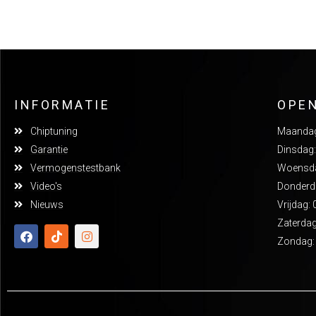
INFORMATIE
OPE
Chiptuning
Maandag:
Garantie
Dinsdag:
Vermogenstestbank
Woensdag
Video's
Donderda
Nieuws
Vrijdag: 
Zaterdag
Zondag: