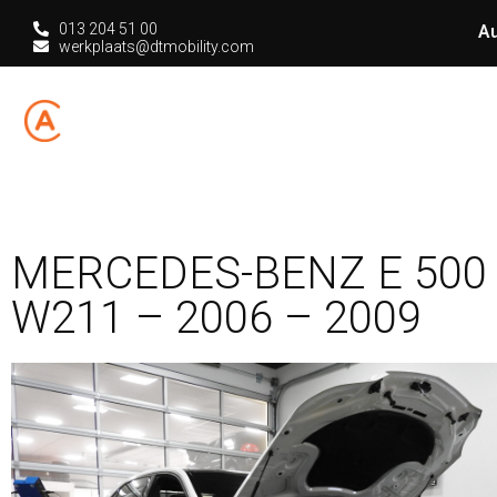
013 204 51 00
Au
werkplaats@dtmobility.com
HOME
CHIPT
MERCEDES-BENZ E 500
W211 – 2006 – 2009