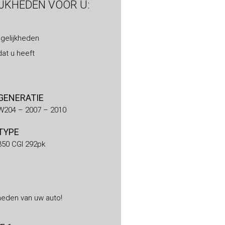
IJKHEDEN VOOR U:
gelijkheden
at u heeft
GENERATIE
W204 – 2007 – 2010
TYPE
350 CGI 292pk
heden van uw auto!