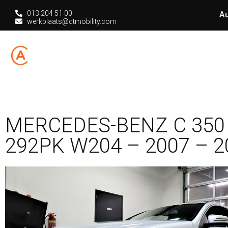
013 204 51 00
Au
werkplaats@dtmobility.com
HOME
CHIPT
MERCEDES-BENZ C 350
292PK W204 – 2007 – 2