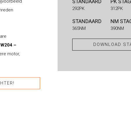
STANDAARD
PK STAG
ijvoorbeeld
292PK
312PK
chreden
STANDAARD
NM STAG
365NM
390NM
bare
DOWNLOAD STA
 W204 –
ere motor,
HTER!