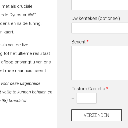
 met als cruciale
erde Dynostar AWD
Uw kenteken (optioneel)
jdens én na de tuning.
n kaart.
Bericht
*
sis van de live
 tot het ultieme resultaat
a afloop ontvangt u van ons
-wit mee naar huis neemt.
j voor deze uitgebreide
Custom Captcha
*
veilig te kunnen behalen en
=
 98) brandstof.
VERZENDEN