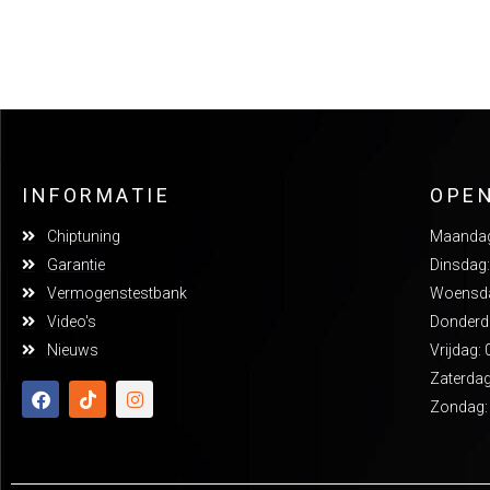
INFORMATIE
OPE
Chiptuning
Maandag:
Garantie
Dinsdag:
Vermogenstestbank
Woensdag
Video's
Donderda
Nieuws
Vrijdag: 
Zaterdag
Zondag: