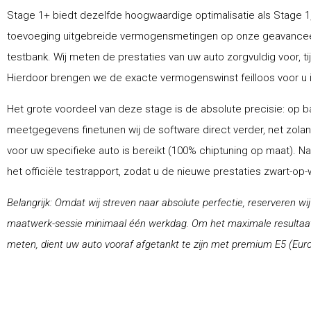
Stage 1+ biedt dezelfde hoogwaardige optimalisatie als Stage 1,
toevoeging uitgebreide vermogensmetingen op onze geavance
testbank. Wij meten de prestaties van uw auto zorgvuldig voor, ti
Hierdoor brengen we de exacte vermogenswinst feilloos voor u i
Het grote voordeel van deze stage is de absolute precisie: op ba
meetgegevens finetunen wij de software direct verder, net zolang
voor uw specifieke auto is bereikt (100% chiptuning op maat). N
het officiële testrapport, zodat u de nieuwe prestaties zwart-op
Belangrijk: Omdat wij streven naar absolute perfectie, reserveren wi
maatwerk-sessie minimaal één werkdag. Om het maximale resultaat 
meten, dient uw auto vooraf afgetankt te zijn met premium E5 (Euro