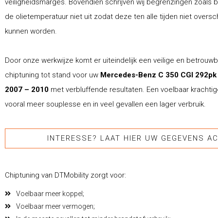
veiligheidsmarges. Bovendien schrijven wij begrenzingen zoals b
de olietemperatuur niet uit zodat deze ten alle tijden niet overs
kunnen worden.
Door onze werkwijze komt er uiteindelijk een veilige en betrouw
chiptuning tot stand voor uw
Mercedes-Benz C 350 CGI 292pk
2007 – 2010
met verbluffende resultaten. Een voelbaar krachtig
vooral meer souplesse en in veel gevallen een lager verbruik.
INTERESSE? LAAT HIER UW GEGEVENS AC
Chiptuning van DTMobility zorgt voor:
Voelbaar meer koppel;
Voelbaar meer vermogen;