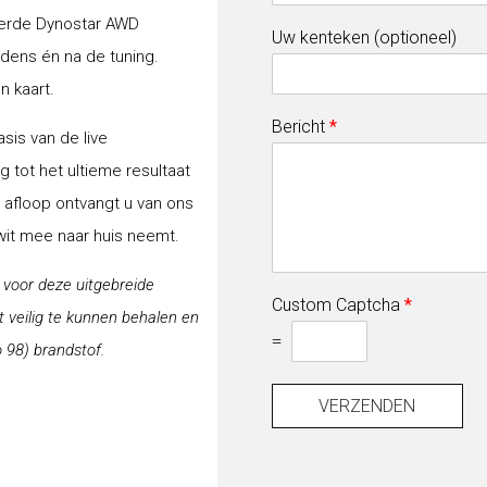
erde Dynostar AWD
Uw kenteken (optioneel)
jdens én na de tuning.
n kaart.
Bericht
*
sis van de live
 tot het ultieme resultaat
a afloop ontvangt u van ons
-wit mee naar huis neemt.
j voor deze uitgebreide
Custom Captcha
*
veilig te kunnen behalen en
=
 98) brandstof.
VERZENDEN