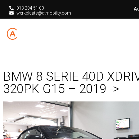
013 204 51 00
Au
werkplaats@dtmobility.com
HOME
CHIPT
BMW 8 SERIE 40D XDRI
320PK G15 – 2019 ->