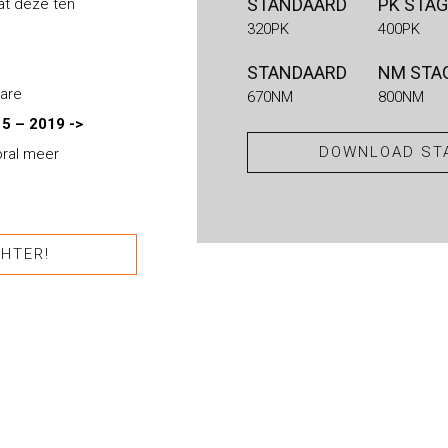
STANDAARD
PK STAG
at deze ten
320PK
400PK
STANDAARD
NM STAG
bare
670NM
800NM
5 – 2019 ->
DOWNLOAD STA
oral meer
HTER!