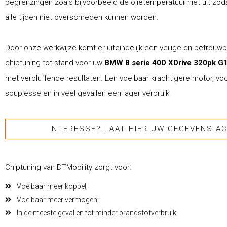
begrenzingen zoals bijvoorbeeld de olietemperatuur niet uit zod
alle tijden niet overschreden kunnen worden.
Door onze werkwijze komt er uiteindelijk een veilige en betrouw
chiptuning tot stand voor uw
BMW 8 serie 40D XDrive 320pk G1
met verbluffende resultaten. Een voelbaar krachtigere motor, vo
souplesse en in veel gevallen een lager verbruik.
INTERESSE? LAAT HIER UW GEGEVENS AC
Chiptuning van DTMobility zorgt voor:
Voelbaar meer koppel;
Voelbaar meer vermogen;
In de meeste gevallen tot minder brandstofverbruik;