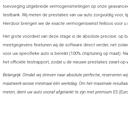
toevoeging uitgebreide vermogensmetingen op onze geavance
testbank. Wij meten de prestaties van uw auto zorgvuldig voor, ti
Hierdoor brengen we de exacte vermogenswinst feilloos voor u i
Het grote voordeel van deze stage is de absolute precisie: op ba
meetgegevens finetunen wij de software direct verder, net zolang
voor uw specifieke auto is bereikt (100% chiptuning op maat). N
het officiële testrapport, zodat u de nieuwe prestaties zwart-op
Belangrijk: Omdat wij streven naar absolute perfectie, reserveren wi
maatwerk-sessie minimaal één werkdag. Om het maximale resultaat 
meten, dient uw auto vooraf afgetankt te zijn met premium E5 (Euro