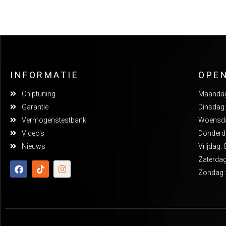
INFORMATIE
OPE
Chiptuning
Maandag:
Garantie
Dinsdag:
Vermogenstestbank
Woensdag
Video's
Donderda
Nieuws
Vrijdag: 
Zaterdag
Zondag: