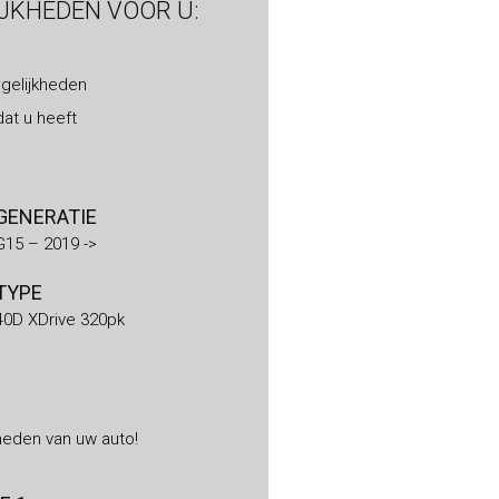
IJKHEDEN VOOR U:
gelijkheden
at u heeft
GENERATIE
G15 – 2019 ->
TYPE
40D XDrive 320pk
heden van uw auto!