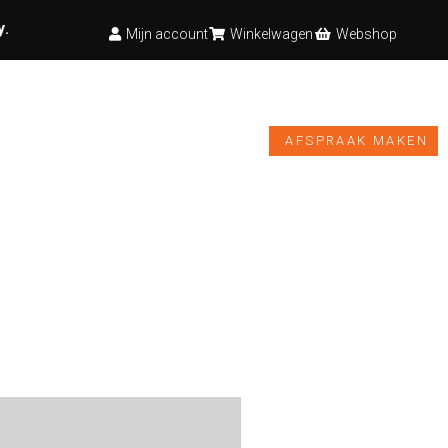
y
.
Mijn account
Winkelwagen
Webshop
TESTBANK
VIDEO’S
NIEUWS
WEBSHOP
AFSPRAAK MAKEN