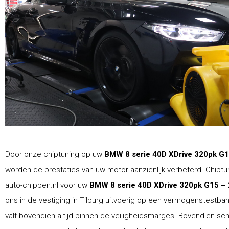
Door onze chiptuning op uw
BMW 8 serie 40D XDrive 320pk G1
worden de prestaties van uw motor aanzienlijk verbeterd. Chiptu
auto-chippen.nl voor uw
BMW 8 serie 40D XDrive 320pk G15 –
ons in de vestiging in Tilburg uitvoerig op een vermogenstestba
valt bovendien altijd binnen de veiligheidsmarges. Bovendien schr