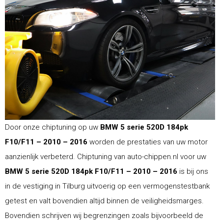
Door onze chiptuning op uw
BMW 5 serie 520D 184pk
F10/F11 – 2010 – 2016
worden de prestaties van uw motor
aanzienlijk verbeterd. Chiptuning van auto-chippen.nl voor uw
BMW 5 serie 520D 184pk F10/F11 – 2010 – 2016
is bij ons
in de vestiging in Tilburg uitvoerig op een vermogenstestbank
getest en valt bovendien altijd binnen de veiligheidsmarges.
Bovendien schrijven wij begrenzingen zoals bijvoorbeeld de