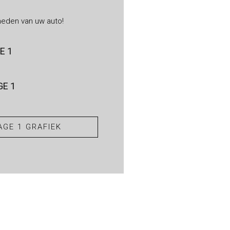
heden van uw auto!
E 1
E 1
GE 1 GRAFIEK