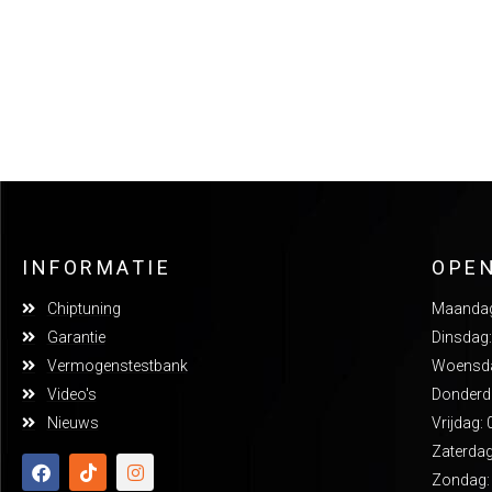
INFORMATIE
OPE
Chiptuning
Maandag:
Garantie
Dinsdag:
Vermogenstestbank
Woensdag
Video's
Donderda
Nieuws
Vrijdag: 
Zaterdag
Zondag: