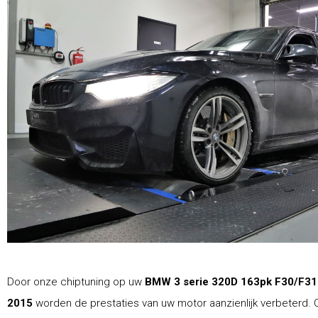
Door onze chiptuning op uw
BMW 3 serie 320D 163pk F30/F31
2015
worden de prestaties van uw motor aanzienlijk verbeterd. 