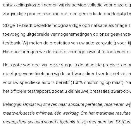
ontwikkelingskosten nemen wij als service volledig voor onze ei
zorgvuldige proces rekening met een gemiddelde doorlooptijd van
Stage 1+ biedt dezelfde hoogwaardige optimalisatie als Stage 1,
toevoeging uitgebreide vermogensmetingen op onze geavance
testbank. Wij meten de prestaties van uw auto zorgvuldig voor, ti
Hierdoor brengen we de exacte vermogenswinst feilloos voor u i
Het grote voordeel van deze stage is de absolute precisie: op ba
meetgegevens finetunen wij de software direct verder, net zolang
voor uw specifieke auto is bereikt (100% chiptuning op maat). N
het officiële testrapport, zodat u de nieuwe prestaties zwart-op
Belangrijk: Omdat wij streven naar absolute perfectie, reserveren wi
maatwerk-sessie minimaal één werkdag. Om het maximale resultaat 
meten, dient uw auto vooraf afgetankt te zijn met premium E5 (Euro