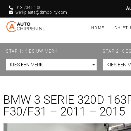
013 204 51 00
Au
werkplaats@dtmobility.com
HOME
CHIPT
STAP 1: KIES UW MERK
STAP 2: KI
KIES EEN MERK
KIES EEN 
BMW 3 SERIE 320D 163
F30/F31 – 2011 – 2015