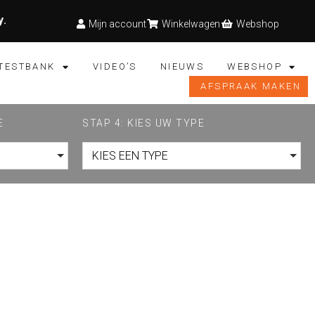
y
.
Mijn account
Winkelwagen
Webshop
TESTBANK
VIDEO’S
NIEUWS
WEBSHOP
AFSPRAAK MAKEN
E
STAP 4: KIES UW TYPE
KIES EEN TYPE