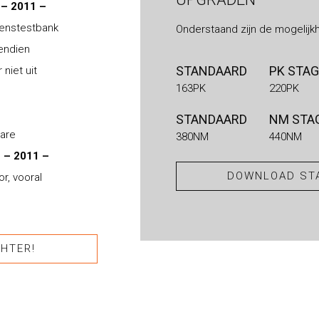
 – 2011 –
ogenstestbank
Onderstaand zijn de mogelijk
vendien
STANDAARD
PK STAG
niet uit
163PK
220PK
STANDAARD
NM STAG
bare
380NM
440NM
 – 2011 –
DOWNLOAD STA
r, vooral
HTER!