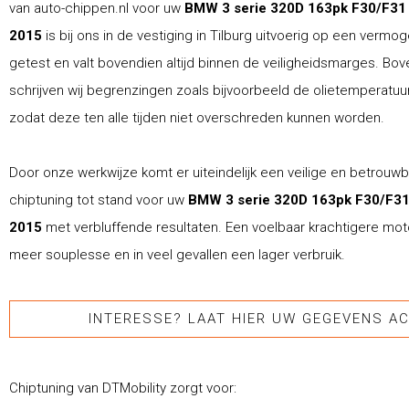
van auto-chippen.nl voor uw
BMW 3 serie 320D 163pk F30/F31
2015
is bij ons in de vestiging in Tilburg uitvoerig op een verm
getest en valt bovendien altijd binnen de veiligheidsmarges. Bo
schrijven wij begrenzingen zoals bijvoorbeeld de olietemperatuur 
zodat deze ten alle tijden niet overschreden kunnen worden.
Door onze werkwijze komt er uiteindelijk een veilige en betrouw
chiptuning tot stand voor uw
BMW 3 serie 320D 163pk F30/F31
2015
met verbluffende resultaten. Een voelbaar krachtigere moto
meer souplesse en in veel gevallen een lager verbruik.
INTERESSE? LAAT HIER UW GEGEVENS AC
Chiptuning van DTMobility zorgt voor: