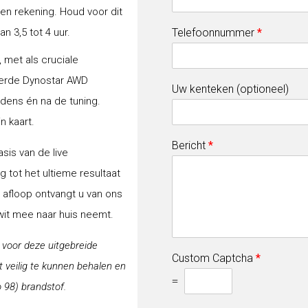
gen rekening. Houd voor dit
 3,5 tot 4 uur.
Telefoonnummer
*
 met als cruciale
erde Dynostar AWD
Uw kenteken (optioneel)
jdens én na de tuning.
n kaart.
Bericht
*
sis van de live
 tot het ultieme resultaat
a afloop ontvangt u van ons
-wit mee naar huis neemt.
j voor deze uitgebreide
Custom Captcha
*
veilig te kunnen behalen en
=
 98) brandstof.