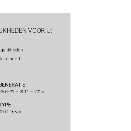
IJKHEDEN VOOR U:
gelijkheden
at u heeft
GENERATIE
F30/F31 – 2011 – 2015
TYPE
320D 163pk