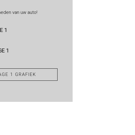
heden van uw auto!
E 1
E 1
GE 1 GRAFIEK