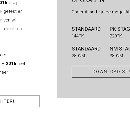
2016
is bij
nk getest en
Onderstaand zijn de mogelijk
ijven wij
STANDAARD
PK STAG
at deze ten
144PK
220PK
STANDAARD
NM STAG
bare
280NM
380NM
2 – 2016
met
DOWNLOAD STA
 meer
HTER!