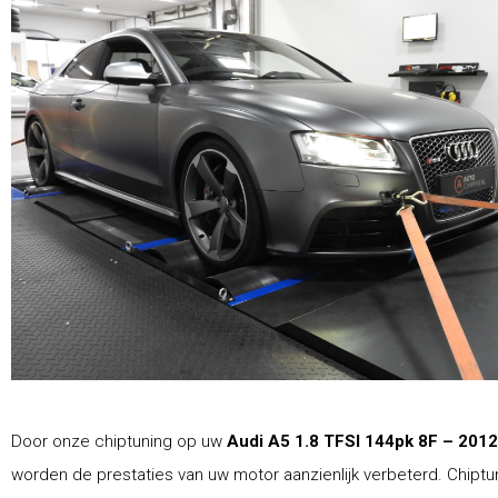
Door onze chiptuning op uw
Audi A5 1.8 TFSI 144pk 8F – 201
worden de prestaties van uw motor aanzienlijk verbeterd. Chiptu