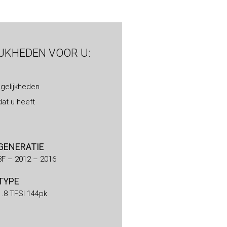
IJKHEDEN VOOR U:
gelijkheden
at u heeft
GENERATIE
8F – 2012 – 2016
TYPE
1.8 TFSI 144pk