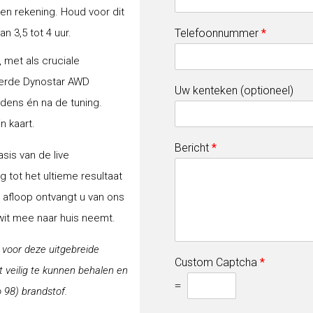
gen rekening. Houd voor dit
 3,5 tot 4 uur.
Telefoonnummer
*
 met als cruciale
erde Dynostar AWD
Uw kenteken (optioneel)
jdens én na de tuning.
n kaart.
Bericht
*
sis van de live
 tot het ultieme resultaat
a afloop ontvangt u van ons
-wit mee naar huis neemt.
j voor deze uitgebreide
Custom Captcha
*
veilig te kunnen behalen en
=
 98) brandstof.