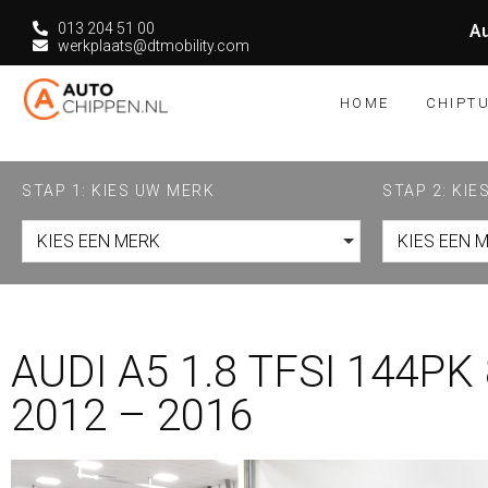
013 204 51 00
Au
werkplaats@dtmobility.com
HOME
CHIPT
STAP 1: KIES UW MERK
STAP 2: KI
KIES EEN MERK
KIES EEN 
AUDI A5 1.8 TFSI 144PK
2012 – 2016