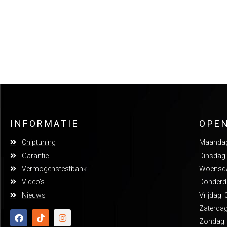
INFORMATIE
OPE
Chiptuning
Maandag:
Garantie
Dinsdag:
Vermogenstestbank
Woensdag
Video's
Donderda
Nieuws
Vrijdag: 
Zaterdag
Zondag: