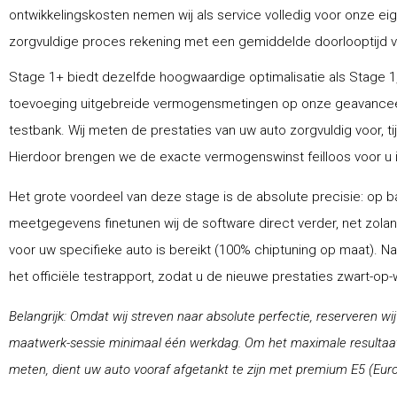
ontwikkelingskosten nemen wij als service volledig voor onze ei
zorgvuldige proces rekening met een gemiddelde doorlooptijd van
Stage 1+ biedt dezelfde hoogwaardige optimalisatie als Stage 1,
toevoeging uitgebreide vermogensmetingen op onze geavance
testbank. Wij meten de prestaties van uw auto zorgvuldig voor, ti
Hierdoor brengen we de exacte vermogenswinst feilloos voor u i
Het grote voordeel van deze stage is de absolute precisie: op ba
meetgegevens finetunen wij de software direct verder, net zolang
voor uw specifieke auto is bereikt (100% chiptuning op maat). N
het officiële testrapport, zodat u de nieuwe prestaties zwart-op
Belangrijk: Omdat wij streven naar absolute perfectie, reserveren wi
maatwerk-sessie minimaal één werkdag. Om het maximale resultaat 
meten, dient uw auto vooraf afgetankt te zijn met premium E5 (Euro