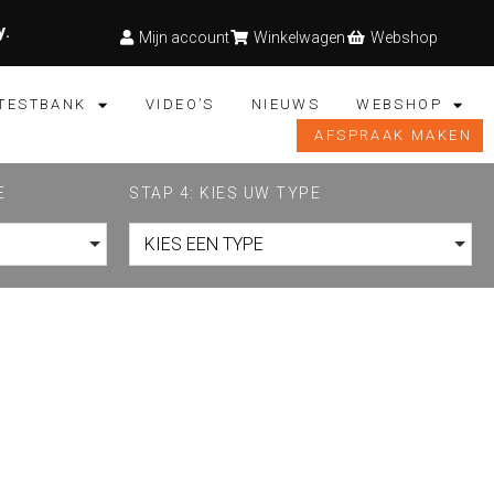
y
.
Mijn account
Winkelwagen
Webshop
TESTBANK
VIDEO’S
NIEUWS
WEBSHOP
AFSPRAAK MAKEN
E
STAP 4: KIES UW TYPE
KIES EEN TYPE