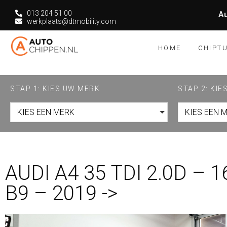
013 204 51 00
Au
werkplaats@dtmobility.com
HOME
CHIPT
STAP 1: KIES UW MERK
STAP 2: KI
KIES EEN MERK
KIES EEN 
AUDI A4 35 TDI 2.0D – 
B9 – 2019 ->