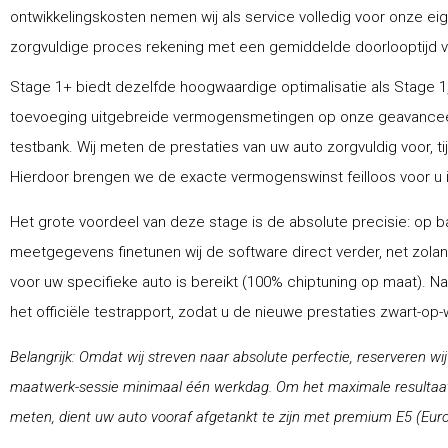
ontwikkelingskosten nemen wij als service volledig voor onze ei
zorgvuldige proces rekening met een gemiddelde doorlooptijd van
Stage 1+ biedt dezelfde hoogwaardige optimalisatie als Stage 1,
toevoeging uitgebreide vermogensmetingen op onze geavance
testbank. Wij meten de prestaties van uw auto zorgvuldig voor, ti
Hierdoor brengen we de exacte vermogenswinst feilloos voor u i
Het grote voordeel van deze stage is de absolute precisie: op ba
meetgegevens finetunen wij de software direct verder, net zolang
voor uw specifieke auto is bereikt (100% chiptuning op maat). N
het officiële testrapport, zodat u de nieuwe prestaties zwart-op
Belangrijk: Omdat wij streven naar absolute perfectie, reserveren wi
maatwerk-sessie minimaal één werkdag. Om het maximale resultaat 
meten, dient uw auto vooraf afgetankt te zijn met premium E5 (Euro