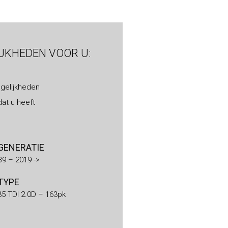
IJKHEDEN VOOR U:
gelijkheden
at u heeft
GENERATIE
B9 – 2019 ->
TYPE
35 TDI 2.0D – 163pk