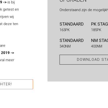
19 ->
is bij
nk getest en
Onderstaand zijn de mogelijk
ijven wij
STANDAARD
PK STAG
at deze ten
163PK
185PK
STANDAARD
NM STAG
bare
340NM
400NM
 2019 ->
DOWNLOAD STA
oral meer
HTER!