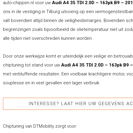
auto-chippen.nl voor uw
Audi A4 35 TDI 2.0D – 163pk B9 – 20
ons in de vestiging in Tilburg uitvoerig op een vermogenstestba
valt bovendien altijd binnen de veiligheidsmarges. Bovendien schr
begrenzingen zoals bijvoorbeeld de olietemperatuur niet uit zod
alle tijden niet overschreden kunnen worden.
Door onze werkwijze komt er uiteindelijk een veilige en betrouw
chiptuning tot stand voor uw
Audi A4 35 TDI 2.0D – 163pk B9 –
met verbluffende resultaten. Een voelbaar krachtigere motor, vo
souplesse en in veel gevallen een lager verbruik.
INTERESSE? LAAT HIER UW GEGEVENS AC
Chiptuning van DTMobility zorgt voor: