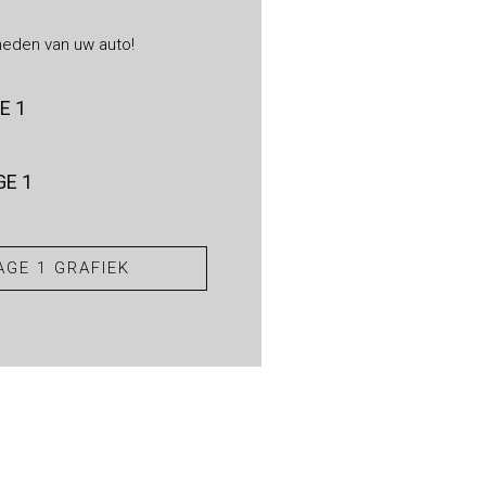
heden van uw auto!
E 1
E 1
GE 1 GRAFIEK