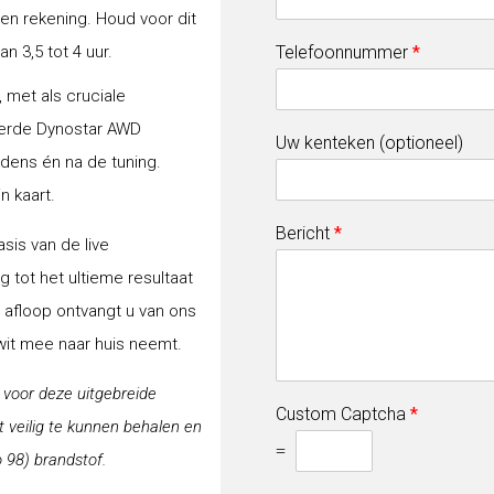
gen rekening. Houd voor dit
 3,5 tot 4 uur.
Telefoonnummer
*
 met als cruciale
erde Dynostar AWD
Uw kenteken (optioneel)
jdens én na de tuning.
n kaart.
Bericht
*
sis van de live
 tot het ultieme resultaat
a afloop ontvangt u van ons
-wit mee naar huis neemt.
j voor deze uitgebreide
Custom Captcha
*
veilig te kunnen behalen en
=
 98) brandstof.