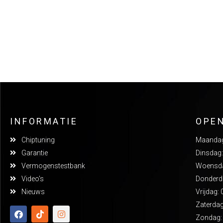
INFORMATIE
OPE
Chiptuning
Maandag:
Garantie
Dinsdag:
Vermogenstestbank
Woensdag
Video's
Donderda
Nieuws
Vrijdag: 
Zaterdag
Zondag: