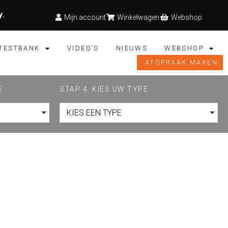
y
.
Mijn account
Winkelwagen
Webshop
TESTBANK
VIDEO’S
NIEUWS
WEBSHOP
AFSPRAAK MAKEN
E
STAP 4: KIES UW TYPE
KIES EEN TYPE