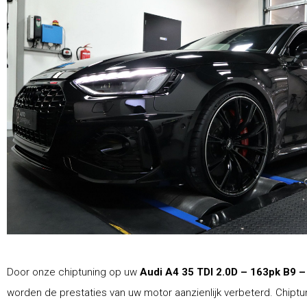
Door onze chiptuning op uw
Audi A4 35 TDI 2.0D – 163pk B9 –
worden de prestaties van uw motor aanzienlijk verbeterd. Chiptu