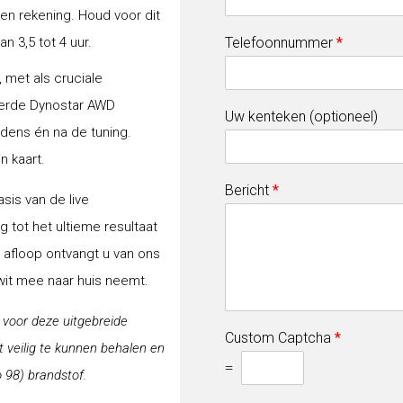
gen rekening. Houd voor dit
 3,5 tot 4 uur.
Telefoonnummer
*
 met als cruciale
erde Dynostar AWD
Uw kenteken (optioneel)
jdens én na de tuning.
n kaart.
Bericht
*
sis van de live
 tot het ultieme resultaat
a afloop ontvangt u van ons
-wit mee naar huis neemt.
j voor deze uitgebreide
Custom Captcha
*
veilig te kunnen behalen en
=
 98) brandstof.