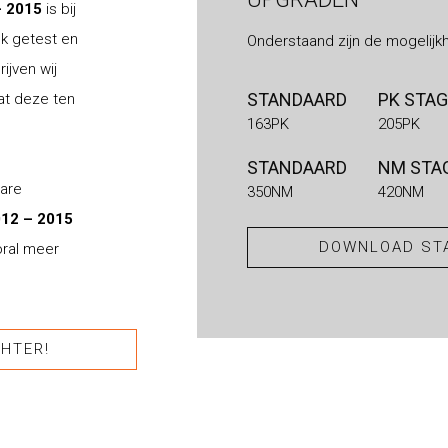
– 2015
is bij
nk getest en
Onderstaand zijn de mogelijk
ijven wij
STANDAARD
PK STAG
at deze ten
163PK
205PK
STANDAARD
NM STAG
bare
350NM
420NM
012 – 2015
DOWNLOAD STA
oral meer
HTER!