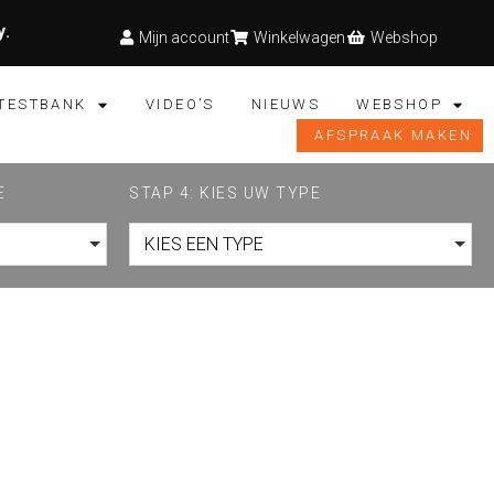
y
.
Mijn account
Winkelwagen
Webshop
TESTBANK
VIDEO’S
NIEUWS
WEBSHOP
AFSPRAAK MAKEN
E
STAP 4: KIES UW TYPE
KIES EEN TYPE