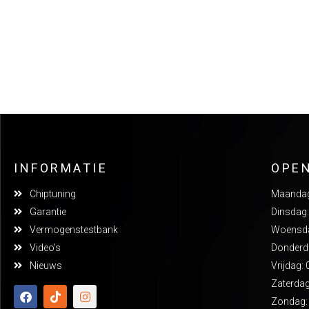
INFORMATIE
OPE
Chiptuning
Maandag:
Garantie
Dinsdag:
Vermogenstestbank
Woensdag
Video's
Donderda
Nieuws
Vrijdag: 
Zaterdag
Zondag: