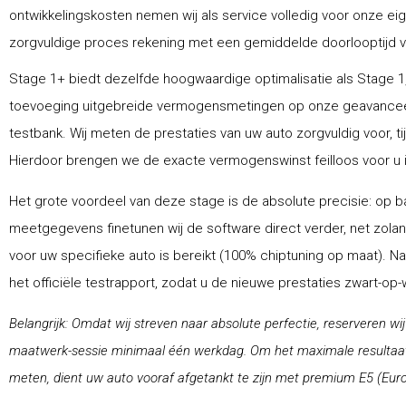
ontwikkelingskosten nemen wij als service volledig voor onze ei
zorgvuldige proces rekening met een gemiddelde doorlooptijd van
Stage 1+ biedt dezelfde hoogwaardige optimalisatie als Stage 1,
toevoeging uitgebreide vermogensmetingen op onze geavance
testbank. Wij meten de prestaties van uw auto zorgvuldig voor, ti
Hierdoor brengen we de exacte vermogenswinst feilloos voor u i
Het grote voordeel van deze stage is de absolute precisie: op ba
meetgegevens finetunen wij de software direct verder, net zolang
voor uw specifieke auto is bereikt (100% chiptuning op maat). N
het officiële testrapport, zodat u de nieuwe prestaties zwart-op
Belangrijk: Omdat wij streven naar absolute perfectie, reserveren wi
maatwerk-sessie minimaal één werkdag. Om het maximale resultaat 
meten, dient uw auto vooraf afgetankt te zijn met premium E5 (Euro