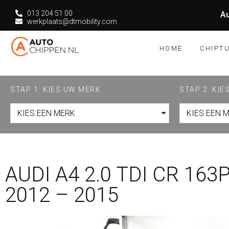
013 204 51 00
Au
werkplaats@dtmobility.com
HOME
CHIPT
STAP 1: KIES UW MERK
STAP 2: KI
KIES EEN MERK
KIES EEN 
AUDI A4 2.0 TDI CR 163
2012 – 2015