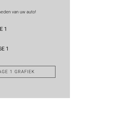
heden van uw auto!
E 1
E 1
GE 1 GRAFIEK