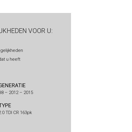
IJKHEDEN VOOR U:
gelijkheden
at u heeft
GENERATIE
B8 – 2012 – 2015
TYPE
2.0 TDI CR 163pk