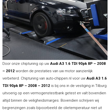
Door onze chiptuning op uw
Audi A3 1.6 TDI 90pk 8P – 2008
– 2012
worden de prestaties van uw motor aanzienlijk
verbeterd. Chiptuning van auto-chippen.nl voor uw
Audi A3 1.6
TDI 90pk 8P – 2008 – 2012
is bij ons in de vestiging in Tilburg
uitvoerig op een vermogenstestbank getest en valt bovendien
altijd binnen de veiligheidsmarges. Bovendien schrijven wij
begrenzingen zoals bijvoorbeeld de olietemperatuur niet uit