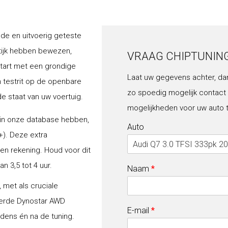
lde en uitvoerig geteste
tijk hebben bewezen,
VRAAG CHIPTUNIN
start met een grondige
Laat uw gegevens achter, da
n testrit op de openbare
zo spoedig mogelijk contact
de staat van uw voertuig.
mogelijkheden voor uw auto 
 in onze database hebben,
Auto
+). Deze extra
gen rekening. Houd voor dit
 3,5 tot 4 uur.
Naam
*
 met als cruciale
erde Dynostar AWD
E-mail
*
jdens én na de tuning.