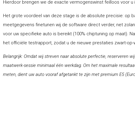
Hierdoor brengen we de exacte vermogenswinst feilloos voor u i
Het grote voordeel van deze stage is de absolute precisie: op ba
meetgegevens finetunen wij de software direct verder, net zolang
voor uw specifieke auto is bereikt (100% chiptuning op maat). N
het officiële testrapport, zodat u de nieuwe prestaties zwart-op
Belangrijk: Omdat wij streven naar absolute perfectie, reserveren wi
maatwerk-sessie minimaal één werkdag. Om het maximale resultaat 
meten, dient uw auto vooraf afgetankt te zijn met premium E5 (Euro