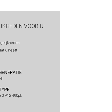
IJKHEDEN VOOR U:
gelijkheden
at u heeft
GENERATIE
All
TYPE
6.0 V12 490pk