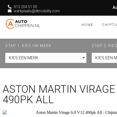
013 204 51 00
Au
werkplaats@dtmobility.com
HOME
CHIPT
STAP 1: KIES UW MERK
STAP 2: KI
KIES EEN MERK
KIES EEN 
ASTON MARTIN VIRAGE 
490PK ALL