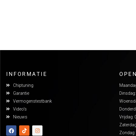
INFORMATIE
OPE
Chiptuning
Maandag:
Garantie
Dinsdag:
Vermogenstestbank
Woensdag
Video's
Donderda
Nieuws
Vrijdag: 
Zaterdag
Zondag: