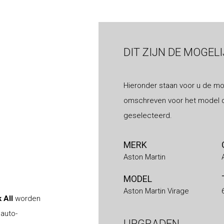
DIT ZIJN DE MOGEL
Hieronder staan voor u de mo
omschreven voor het model d
geselecteerd.
MERK
Aston Martin
MODEL
Aston Martin Virage
k All
worden
 auto-
UPGRADEN