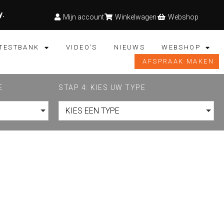
y
.
Mijn account
Winkelwagen
Webshop
TESTBANK
VIDEO’S
NIEUWS
WEBSHOP
AFSPRAAK MAKEN
E
STAP 4: KIES UW TYPE
KIES EEN TYPE