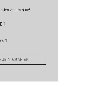
heden van uw auto!
E 1
E 1
GE 1 GRAFIEK