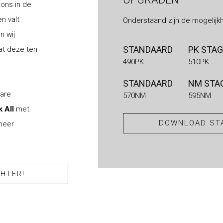
j ons in de
n valt
Onderstaand zijn de mogelijk
n wij
STANDAARD
PK STAG
at deze ten
490PK
510PK
STANDAARD
NM STAG
bare
570NM
595NM
k All
met
DOWNLOAD STA
 meer
HTER!