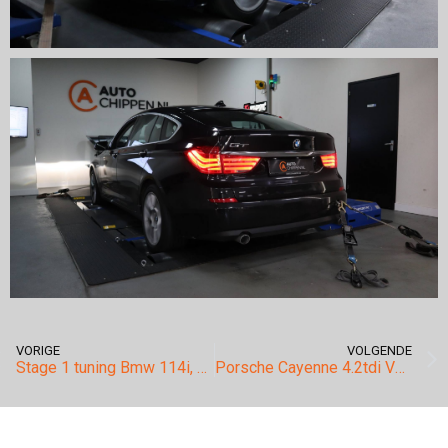
VORIGE
VOLGENDE
Stage 1 tuning Bmw 114i, 116i en de 118i
Porsche Cayenne 4.2tdi V8 428pk & 973nm!