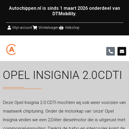
Autochippen.nl is sinds 1 maart 2026 onderdeel van
DTMobility
.
Mijn account
Winkelwagen
Webshop
OPEL INSIGNIA 2.0CDTI
Deze Opel Insignia 2.0 CDTI mochten wij ook weer voorzien van
maatwerk chiptuning. Onder de motorkap van ‘onze’ Opel
Insignia vinden we een 2,0-liter dieselmotor die is uitgerust met
commonrail-inspuiting. Dankzij de turbo en intercooler komt de