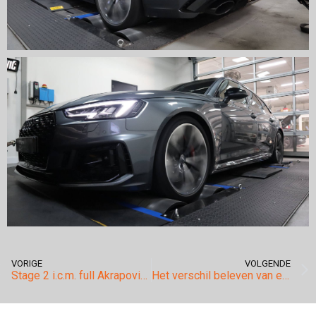
VORIGE
VOLGENDE
Stage 2 i.c.m. full Akrapovic systeem Bmw M140i.
Het verschil beleven van een Akrapovic uitlaatsysteem?