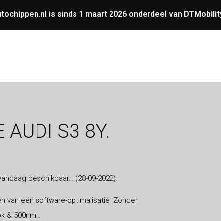
tochippen.nl is sinds 1 maart 2026 onderdeel van
DTMobilit
UNING
OVERIGE
GARANTIE
VERMOGENS
 AUDI S3 8Y.
 vandaag beschikbaar… (28-09-2022).
n van een software-optimalisatie. Zonder
0pk & 500nm…