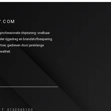
Y.COM
n professionele chiptuning: voelbaar
er rijgedrag en brandstofbesparing.
ner, gedreven door jarenlange
aliteit.
T. 0132045100