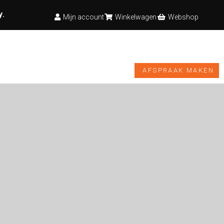
y
.
Mijn account
Winkelwagen
Webshop
TESTBANK
VIDEO’S
NIEUWS
WEBSHOP
AFSPRAAK MAKEN