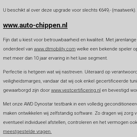
U beschikt al over deze upgrade voor slechts €649,- (maatwerk).
www.auto-chippen.nl
Fijn dat u kiest voor betrouwbaarheid en kwaliteit. Met jarenlange 
onderdeel van
www.dtmobility.com
welke een bekende speler op 
met meer dan 10 jaar ervaring in het luxe segment.
Perfectie is hetgeen wat wij nastreven. Uiteraard op verantwoor
veiligheidsmarges, vandaar dat wij ook enkel gecertificeerde tu
gewaarborgd zijn door
www.vestcertificering.nl
en bevestigd wor
Met onze AWD Dynostar testbank in een volledig geconditioneer
maken ontwikkelen wij zelfstandig software. Zo dragen wij zorg vo
eventueel individueel afstellen, controleren en het vermogen oo
meestgestelde vragen.