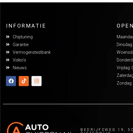
INFORMATIE
OPE
Chiptuning
Maandag:
Garantie
Dinsdag:
Vermogenstestbank
Woensdag
Video's
Donderda
Nieuws
Vrijdag: 
Zaterdag
Zondag:
BEDRIJFSWEG 19, 5