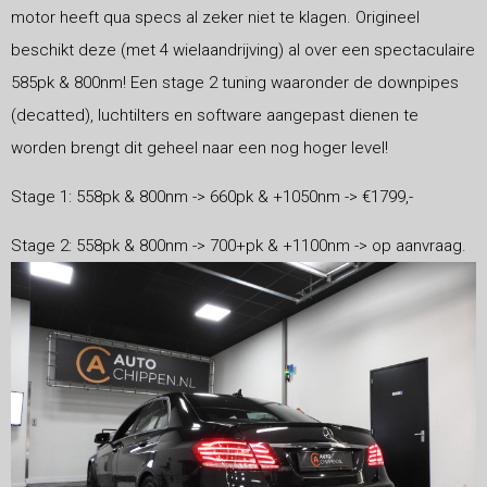
motor heeft qua specs al zeker niet te klagen. Origineel
beschikt deze (met 4 wielaandrijving) al over een spectaculaire
585pk & 800nm! Een stage 2 tuning waaronder de downpipes
(decatted), luchtilters en software aangepast dienen te
worden brengt dit geheel naar een nog hoger level!
Stage 1: 558pk & 800nm -> 660pk & +1050nm -> €1799,-
Stage 2: 558pk & 800nm -> 700+pk & +1100nm -> op aanvraag.