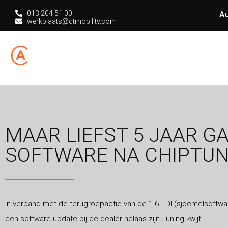
013 204 51 00
Au
werkplaats@dtmobility.com
HOME
CHIPT
MAAR LIEFST 5 JAAR G
SOFTWARE NA CHIPTUN
In verband met de terugroepactie van de 1.6 TDI (sjoemelsoftwar
een software-update bij de dealer helaas zijn Tuning kwijt.