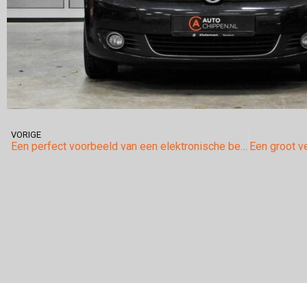
VORIGE
Een perfect voorbeeld van een elektronische begrenzing op de Audi a1 1.2tfsi met origineel 86pk.