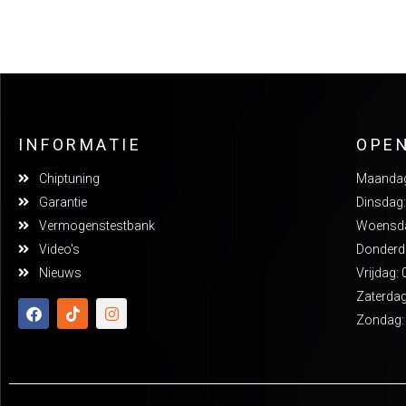
INFORMATIE
OPE
Chiptuning
Maandag:
Garantie
Dinsdag:
Vermogenstestbank
Woensdag
Video's
Donderda
Nieuws
Vrijdag: 
Zaterdag
Zondag: