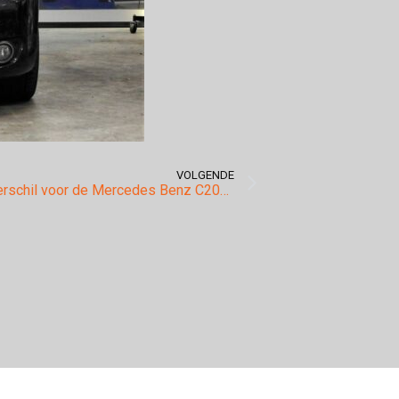
VOLGENDE
Een groot verschil voor de Mercedes Benz C200 CDI met standaard 136pk!