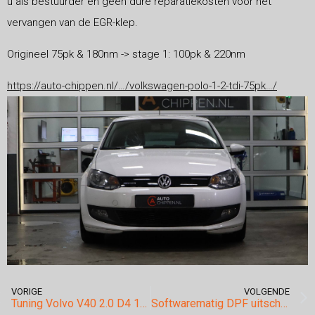
u als bestuurder en geen dure reparatiekosten voor het
vervangen van de EGR-klep.
Origineel 75pk & 180nm -> stage 1: 100pk & 220nm
https://auto-chippen.nl/…/volkswagen-polo-1-2-tdi-75pk…/
VORIGE
VOLGENDE
Tuning Volvo V40 2.0 D4 190pk 2015+.
Softwarematig DPF uitschakelen.