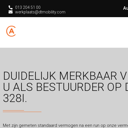
013 204 51 00
Au
werkplaats@dtmobility.com
HOME
CHIPT
DUIDELIJK MERKBAAR V
U ALS BESTUURDER OP 
328I.
Met zijn gemeten standaard vermogen na een run op onze ver