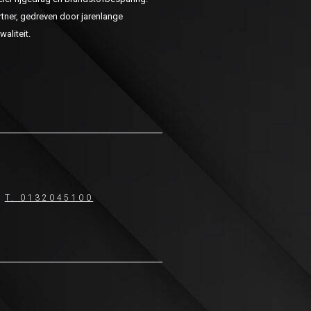
ner, gedreven door jarenlange
aliteit.
T. 0132045100