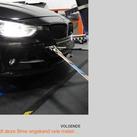
VOLGENDE
Na tuning rijdt deze Bmw ongekend vele malen beter dan voorheen.