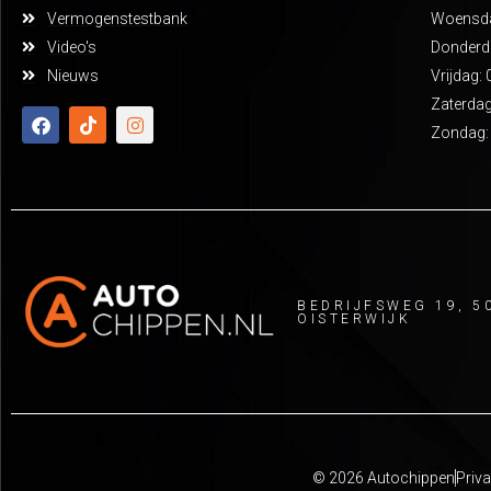
Vermogenstestbank
Woensdag
Video's
Donderda
Nieuws
Vrijdag: 
Zaterdag
Zondag:
BEDRIJFSWEG 19, 5
OISTERWIJK
© 2026 Autochippen
Priva