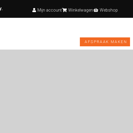
y
.
Mijn account
Winkelwagen
Webshop
TESTBANK
VIDEO’S
NIEUWS
WEBSHOP
AFSPRAAK MAKEN