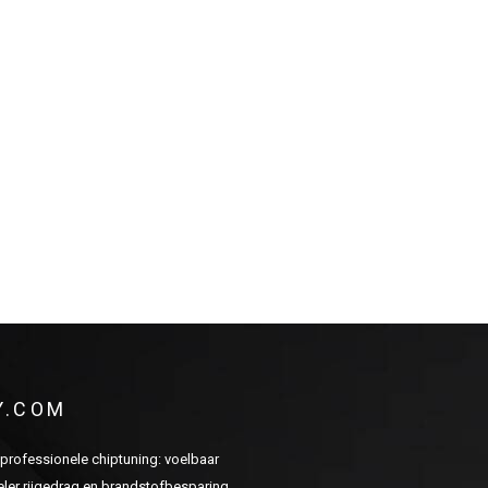
Y.COM
n professionele chiptuning: voelbaar
er rijgedrag en brandstofbesparing.