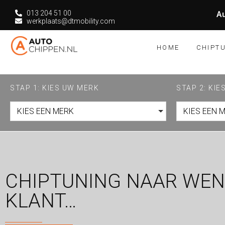
013 204 51 00
Au
werkplaats@dtmobility.com
HOME
CHIPT
STAP 1: KIES UW MERK
STAP 2: KI
KIES EEN MERK
KIES EEN 
CHIPTUNING NAAR WEN
KLANT…