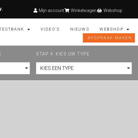
y
.
Mijn account
Winkelwagen
Webshop
TESTBANK
VIDEO’S
NIEUWS
WEBSHOP
AFSPRAAK MAKEN
E
STAP 4: KIES UW TYPE
KIES EEN TYPE