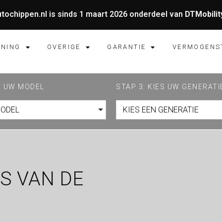
tochippen.nl is sinds 1 maart 2026 onderdeel van
DTMobilit
UNING
OVERIGE
GARANTIE
VERMOGENS
ES UW MODEL
STAP 3: KIES UW GENERATI
MODEL
KIES EEN GENERATIE
S VAN DE