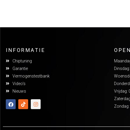
INFORMATIE
OPE
Chiptuning
Maandag:
Garantie
Dinsdag:
Vermogenstestbank
Woensdag
Video's
Donderda
Nieuws
Vrijdag: 
Zaterdag
Zondag: