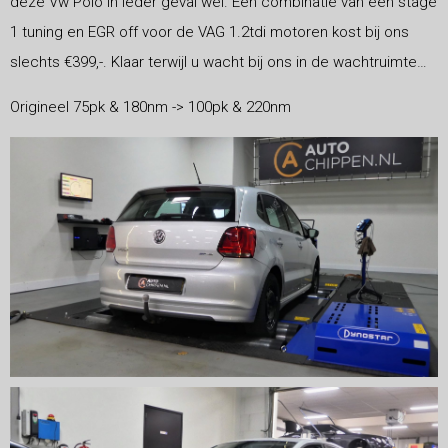
deze Vw Polo in ieder geval wel. Een combinatie van een stage
1 tuning en EGR off voor de VAG 1.2tdi motoren kost bij ons
slechts €399,-. Klaar terwijl u wacht bij ons in de wachtruimte…
Origineel 75pk & 180nm -> 100pk & 220nm