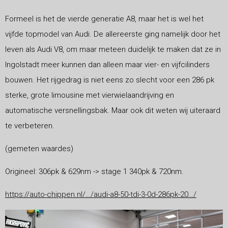
Formeel is het de vierde generatie A8, maar het is wel het
vijfde topmodel van Audi. De allereerste ging namelijk door het
leven als Audi V8, om maar meteen duidelijk te maken dat ze in
Ingolstadt meer kunnen dan alleen maar vier- en vijfcilinders
bouwen. Het rijgedrag is niet eens zo slecht voor een 286 pk
sterke, grote limousine met vierwielaandrijving en
automatische versnellingsbak. Maar ook dit
weten wij uiteraard
te verbeteren.
(gemeten waardes)
Origineel: 306pk & 629nm -> stage 1 340pk & 720nm.
https://auto-chippen.nl/…/audi-a8-50-tdi-3-0d-286pk-20…/